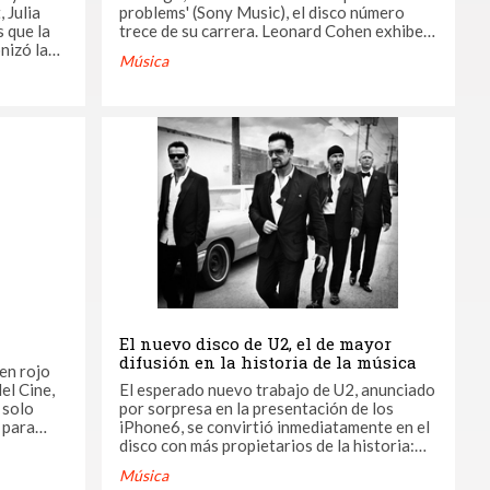
 Julia
problems' (Sony Music), el disco número
 que la
trece de su carrera. Leonard Cohen exhibe
nizó la
un momento vital excepcional y paradójico,
Música
opi
toda vez que su talento está en plena
4 de
expansión mientras su menuda figura se
de que
encoge más y más, y es que el intérprete de
laraciones
'Hallelujah' ...
El nuevo disco de U2, el de mayor
difusión en la historia de la música
en rojo
del Cine,
El esperado nuevo trabajo de U2, anunciado
 solo
por sorpresa en la presentación de los
 para
iPhone6, se convirtió inmediatamente en el
s de todo
disco con más propietarios de la historia:
 de
Apple lo colocó gratis y de manera
Música
automática en las bibliotecas de los más de