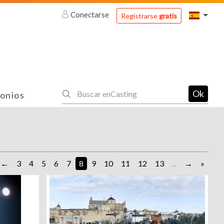
Conectarse
Registrarse
gratis
Ok
onios
3
4
5
6
7
8
9
10
11
12
13
...
»