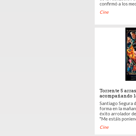
confirmó a los me
la tercera entreg
Cine
contará con un el
Declaraciones: "Es
Los Cazafantasmas
Dippold, y sí, será .
Torrente 5 arras
acompañando la
cine español
Santiago Segura d
forma en la mañana
éxito arrolador de
"Me estáis ponien
reprimiré de empez
Cine
comentarios de la 
que es spam. Pero