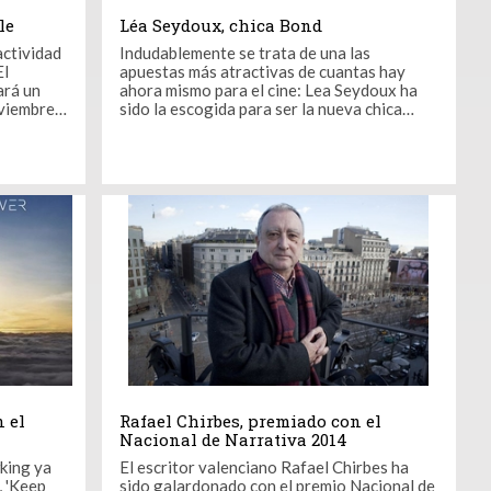
le
Léa Seydoux, chica Bond
actividad
Indudablemente se trata de una las
El
apuestas más atractivas de cuantas hay
ará un
ahora mismo para el cine: Lea Seydoux ha
oviembre
sido la escogida para ser la nueva chica
ged»
Bond y lo cierto es que son muchos los
comentarios que ya circulan en torno a este
nédito
nombramiento. Lea Seydoux hará de ‘chica
ue (or in
Bond’ en la que será vigésimo cuarta
entrega del agente ...
 el
Rafael Chirbes, premiado con el
Nacional de Narrativa 2014
king ya
El escritor valenciano Rafael Chirbes ha
, 'Keep
sido galardonado con el premio Nacional de