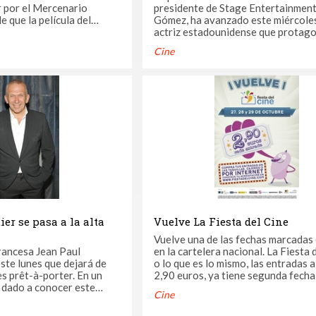
r por el Mercenario
presidente de Stage Entertainment,
 que la película del
Gómez, ha avanzado este miércoles
éroe vea la luz en 2016.
actriz estadounidense que protago
tendrá una película. Tras
película con el mismo nombre, Who
Cine
e rogar, la Fox ha
Goldberg, acudirá a Barcelona el 2
azo a torcer y pretende
octubre, día del estreno, «a pesar 
..
tiene miedo a los aviones». En dec
a Europa Press, ha ...
er se pasa a la alta
Vuelve La Fiesta del Cine
Vuelve una de las fechas marcadas 
rancesa Jean Paul
en la cartelera nacional. La Fiesta 
ste lunes que dejará de
o lo que es lo mismo, las entradas a
prêt-à-porter. En un
2,90 euros, ya tiene segunda fecha
 dado a conocer este
este 2014: se celebrará en las sala
Cine
r de 62 años explicó que
el país durante los días 27, 28 y 29
ará en el lucrativo mundo
octubre. El objetivo es claro: igualar, al