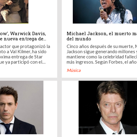
low', Warwick Davis,
Michael Jackson, el muerto m
le nueva entrega de
del mundo
 actor que protagonizó la
Cinco años después de su muerte, 
nto a Val Kilmer, ha sido
Jackson sigue generando millones 
óxima entrega de Star
mantiene como la celebridad fallec
ue ya participó con el
más ingresos. Según Forbes, el añ
je de Wicket, uno de los
generó 140 millones de dólares (1
Música
dos de El retorno del
millones de euros) para sus herede
Jackson ganó más del doble que el
de Star Wars, de una
muerto célebre, Elvis Presley (fall
1977), quien ...