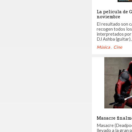
La película de 
noviembre
El resultado son c
recogen todos los
interpretados por 
DJ Ashba (guitar),
Tommy Stinson (ba
Música
Cine
(guitar), Ron "Bum
Chris Pitman (key
(drums). Este próximo 4 de noviembre se
pone a la venta ...
Masacre finalme
Masacre (Deadpool
llevado a la gran 