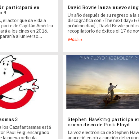
r. participará en
David Bowie lanza nuevo sing
a 3
Un año después de su regreso a la 
 el actor que da vida a
discográfica con «The next day» («
 parte de Capitán América
próximo día») , David Bowie public
gará a los cines en 2016.
recopilatorio de éxitos el 17 de n
pararía al universo
con el título de «Nothing has chan
Música
e Marvel para su mayor
(«Nada ha cambiado»). Este nuevo
cha: Civil War. Downey Jr.
lanzamiento contará con un tema i
gociaciones para extender
grabado recientemente, titulado «S
n informan desde Variety,
a season of crime)», que ...
asmas 3
Stephen Hawking participa en
nuevo disco de Pink Floyd
la los Cazafantasmas está
ctor Paul Feig, encargado
La voz electrónica de Stephen Haw
e la nueva película,
apareció en otra canción del grupo