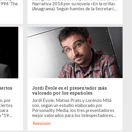
 1994 'The
Narrativa 2014 por su novela «En la orilla»
(Anagrama). Según fuentes de la Secretaría
l de 'The
de Estado de Cultura, el jurado ha decidido
galardonar el libro por ser «una novela de
extraordinaria construcción literaria, que
asta
tratando de la realidad actual, no se ...
iertos
Jordi Évole es el presentador más
valorado por los españoles
o, por
Jordi Évole, Matías Prats y Lorenzo Milá
ciertos
son, según un estudio elaborado por
 para
Personality Media, los tres presentadores
o "19
mejor valorados para los telespectadores
la
españoles. El conductor de Salvados
Televisión
ras
encabeza un ranking en el que también
 hace unos
aparecen nombres como los de Karlos