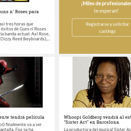
¡
Miles de profesionale
te esperan!
Guns n' Roses para
asi tres horas que
Registrarse y solicitar
 éxitos de Guns n' Roses
castings
la banda actual: Axl Rose,
 Dizzy Reed (keyboards),
ss), Richard Fortus
blefoot" Thal (guitar),
boards) y Frank Ferrer
nte tendrá película
Whoopi Goldberg vendrá al es
"Sister Act" en Barcelona
) finalmente va a ser
pantalla. Fox se ha
La productora del musical Sister Ac