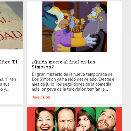
zar una
Arguiñano (4º), María Escario (5º), Artuto
Vals (6º), Florentino Fernández ...
libro 'El
¿Quién muere al final en Los
Simpson?
El gran misterio de la nueva temporada de
ad. Y Ken
Los Simpson ya ha sido desvelado. Desde el
a sus
mes de julio, los seguidores de la comedia
do y
más longeva de la televisión temían la
verdad
llegada de la 26ª temporada de la serie
Televisión
us éxitos
después del anuncio que había dado su
productor ejecutivo. Al Jean había soltado
libro que
la bomba dejando a más de uno con la boca
abierta: la ...