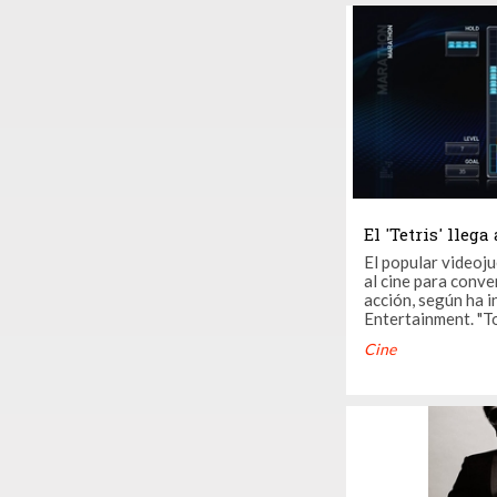
Twitter el director y
por encima de ...
El 'Tetris' llega
El popular videoju
al cine para conve
acción, según ha 
Entertainment. "Todo el mundo sabe que
'Tetris' es una de
Cine
queridas del mundo"
compañía, Larry K
comunicado. Ahora,
videojuego servirá 