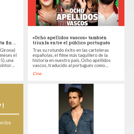
«Ocho apellidos vascos» también
a fin de
triunfa entre el público portugués
(Girona)
Tras su rotundo éxito en las carteleras
 meses el
españolas, el filme más taquillero de la
5), una
historia en nuestro país, Ocho apellidos
pintor
vascos, traducido al portugués como
ación del
Namoro à espanhola (noviazgo a la
Cine
 gracias
española), ha cruzado la frontera y ha
 Reina
entrado con muy buen pie en las principales
salas cinematográficas de Lisboa, Oporto,
Braga, Coimbra, Aveiro y ...
 !
on los