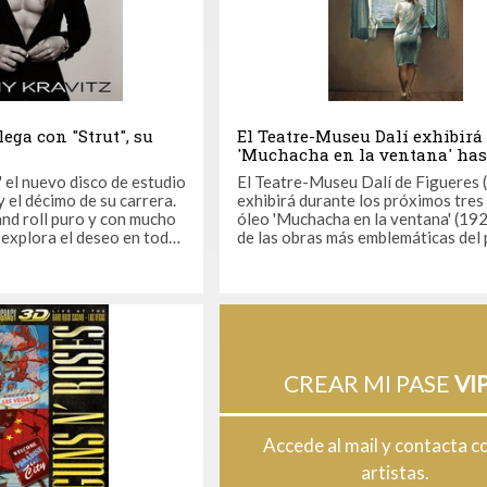
ega con "Strut", su
El Teatre-Museu Dalí exhibirá
'Muchacha en la ventana' hast
año
t' el nuevo disco de estudio
El Teatre-Museu Dalí de Figueres 
y el décimo de su carrera.
exhibirá durante los próximos tres
and roll puro y con mucho
óleo 'Muchacha en la ventana' (192
e explora el deseo en todas
de las obras más emblemáticas del 
la más física a la más
catalán, coincidiendo con la celebr
amber es el primer
40 aniversario del Teatre-Museu y
jo que ha devuelto a Lenny
a un préstamo temporal del Museo
 la música que más le ...
Sofía de Madrid. El cuadro refleja a la
hermana ...
CREAR MI PASE
VIP
Accede al mail y contacta c
artistas.