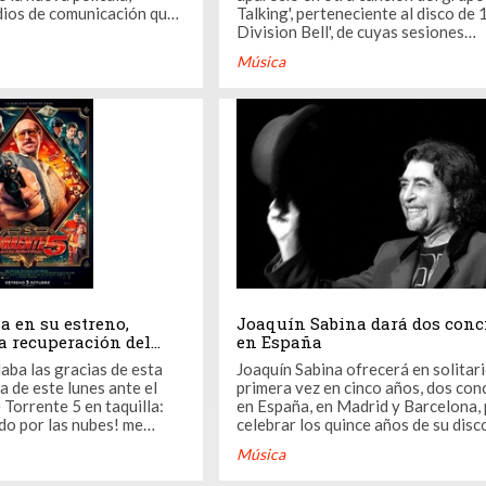
dios de comunicación que
Talking', perteneciente al disco de
a de Los cazafantasmas
Division Bell', de cuyas sesiones
enco femenino.
precisamente ha surgido el materia
Música
 oficial. Haré la nueva
Endless River', convenientemente
 y la escribiré con Katie
actualizado. Y es que el contenido del álbum
..
se desprende de las sesiones del h
ahora último ...
a en su estreno,
Joaquín Sabina dará dos conc
 recuperación del
en España
aba las gracias de esta
Joaquín Sabina ofrecerá en solitari
 de este lunes ante el
primera vez en cinco años, dos con
 Torrente 5 en taquilla:
en España, en Madrid y Barcelona,
do por las nubes! me
celebrar los quince años de su disc
ar a retuitear
Días y 500 Noches", ha informado 
Música
peli no sea que penséis
promotora, TheProject, en una nota. T
 GRACIAS!", escribió en
cinco años sin actuar en solitario,