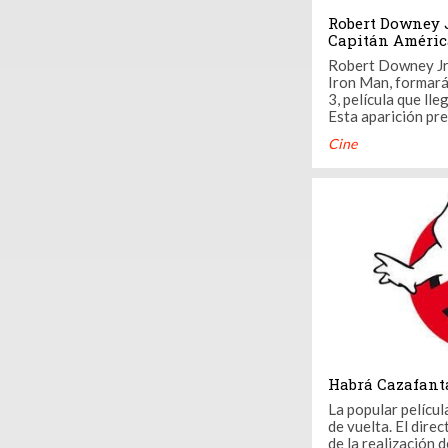
Robert Downey J
Capitán Améric
Robert Downey Jr.,
Iron Man, formará
3, película que lle
Esta aparición pre
cinematográfico d
Cine
evento hasta la fe
aún estaría en ne
su contrato, segú
con el ...
Habrá Cazafant
La popular pelícu
de vuelta. El dire
de la realización d