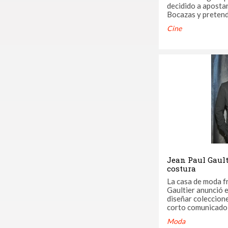
decidido a aposta
Bocazas y pretende
irreverente anti-h
Cine
Masacre, por fin, 
años haciéndose d
decidido dar su br
que el Mercenario .
Jean Paul Gaulti
costura
La casa de moda f
Gaultier anunció e
diseñar colecciones 
corto comunicado
lunes, el diseñado
Moda
ahora se concentr