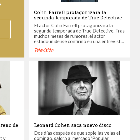
s
Colin Farrell protagonizará la
segunda temporada de True Detective
El actor Colin Farrell protagonizará la
segunda temporada de True Detective. Tras
muchos meses de rumores, el actor
estadounidense confirmó en una entrevista
para The Sunday World su presencia en la
Televisión
serie de Nic Pizzolato, que tendrá ocho
episodios y se desarrollará en Los Ángeles.
"Estoy muy entusiasmado", ha dicho el actor.
"La nueva ...
treno de
Leonard Cohen saca nuevo disco
Dos días después de que sople las velas el
t y
domingo, saldrá al mercado 'Popular