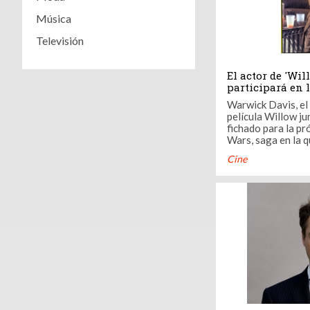
Música
Televisión
El actor de 'Wil
participará en 
Star Wars
Warwick Davis, el
película Willow ju
fichado para la pr
Wars, saga en la q
memorable persona
Cine
ewoks más recorda
Jedi. Lo ha anunciado el propio Davis en el
canal de Youtube 
manera ...