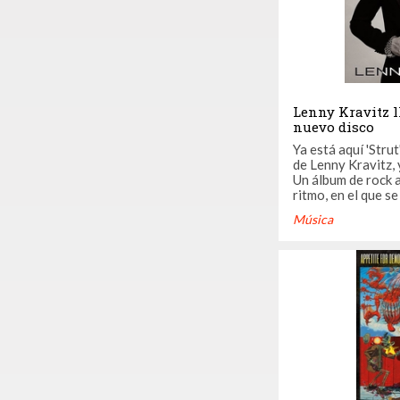
Lenny Kravitz ll
nuevo disco
Ya está aquí 'Stru
de Lenny Kravitz, 
Un álbum de rock 
ritmo, en el que s
sus formas, desde 
Música
idealizada. The Ch
single... Un traba
Kravitz al lugar de