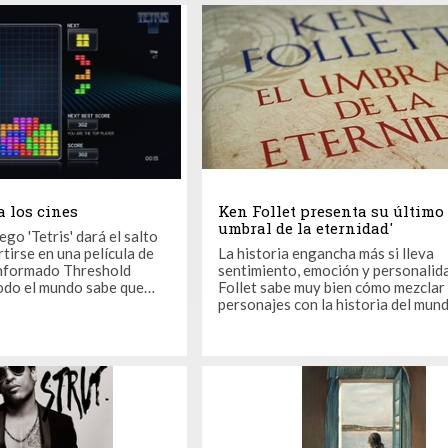
 actor de la saga. Saltó
meses Joaquín Sabina decidió reali
pequeña gira ...
 a los cines
Ken Follet presenta su último 
umbral de la eternidad'
ego 'Tetris' dará el salto
rtirse en una película de
La historia engancha más si lleva
informado Threshold
sentimiento, emoción y personalid
Follet sabe muy bien cómo mezclar 
 las marcas más famosas y
personajes con la historia del mun
, dijo el director de la
meternos en su cabeza como si de 
asanoff, en un
estuviéramos viviendo sus vidas, s
 la esencia del
y sus fracasos. Este martes se ha
de ...
presentado en Madrid el esperado 
concluye la trilogía ‘The ...