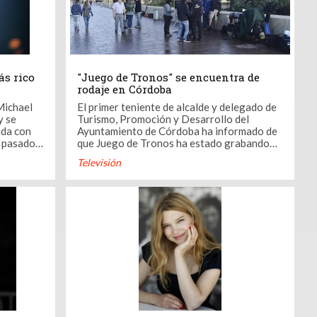
ás rico
"Juego de Tronos" se encuentra de
rodaje en Córdoba
Michael
El primer teniente de alcalde y delegado de
y se
Turismo, Promoción y Desarrollo del
ida con
Ayuntamiento de Córdoba ha informado de
o pasado
que Juego de Tronos ha estado grabando
10
durante esta jornada en la capital
Televisión
ros.
cordobesa, en el entorno del Puente
 segundo
Romano y distintas localizaciones de la
ecido en
ciudad. En una nota, ha explicado que la
grabación principal se ha ...