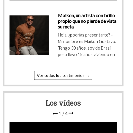
MARTINACARO
Actor - Extra - Bailarina
11 años
llo
Maikon, un artista con brillo
sta
propio que no pierde de vista
Desconectado
su meta
Ver su book
Artista
V.I.P
A
 -
Hola, ¿podrías presentarte? -
vo.
Mi nombre es Maikon Gustavo.
l
Tengo 30 años, soy de Brasil
 en
pero llevo 15 años viviendo en
Violet17r
Actriz - Cantante - Doblador voz
38 años
Ver todos los testimonios
Desconectado
Ver su book
Artista
V.I.P
A
Los vídeos
1
/
4
RogerArias
Actor - Modelo - Músico
49 años