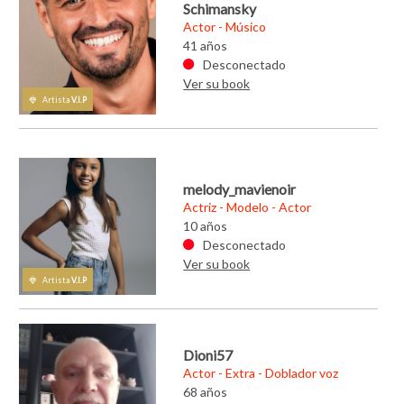
Schimansky
Actor - Músico
41 años
sta con brillo
Maikon, un artista con bri
ierde de vista
propio que no pierde de vi
Desconectado
su meta
Ver su book
Artista
V.I.P
resentarte? -
Hola, ¿podrías presentarte?
aikon Gustavo.
Mi nombre es Maikon Gusta
soy de Brasil
Tengo 30 años, soy de Brasi
ños viviendo en
pero llevo 15 años viviendo
melody_mavienoir
Actriz - Modelo - Actor
10 años
Desconectado
Ver su book
Artista
V.I.P
Dioni57
Actor - Extra - Doblador voz
68 años