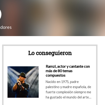
adores
Lo conseguieron
MATEO2010
Actor - Cantante - Actor
on
Ramzi, actor y cantante con
16 años
más de 80 temas
Conectado
compuestos
Ver su book
Nacido en 1975, padre
Artista
V.I.P
A
 de
palestino y madre española, de
 me
fuerte complexión siempre me
e
ha gustado el mundo del arte
dramático y la