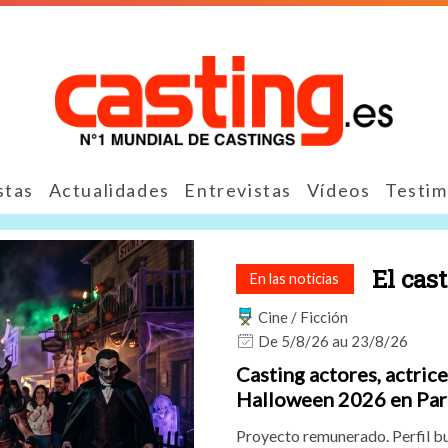
stas
Actualidades
Entrevistas
Vídeos
Testim
El cas
En las noticias
Cine / Ficción
De 5/8/26 au 23/8/26
Casting actores, actric
Halloween 2026 en Pa
Proyecto remunerado. Perfil bu