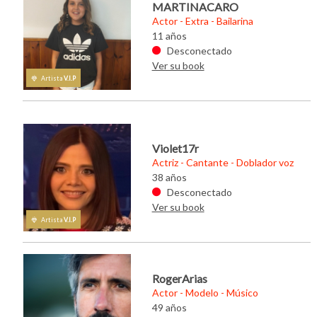
MARTINACARO
Actor - Extra - Bailarina
11 años
Maikon, un arti
propio que no p
Desconectado
su meta
Ver su book
Artista
V.I.P
Hola, ¿podrías p
Mi nombre es M
Tengo 30 años, 
pero llevo 15 a
Violet17r
Actriz - Cantante - Doblador voz
38 años
Desconectado
Ver su book
Artista
V.I.P
RogerArias
Actor - Modelo - Músico
49 años