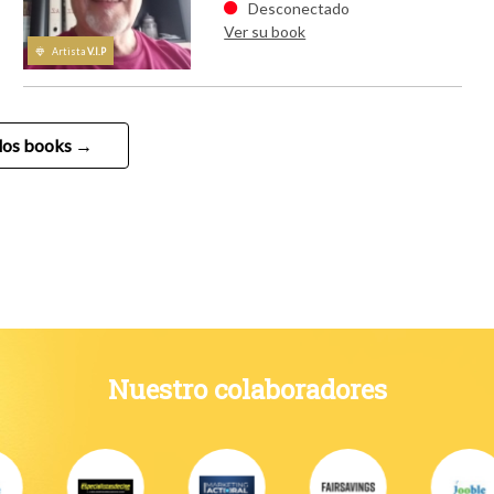
Desconectado
Ver su book
Artista
V.I.P
los books
casting.fr
Nuestro colaboradores