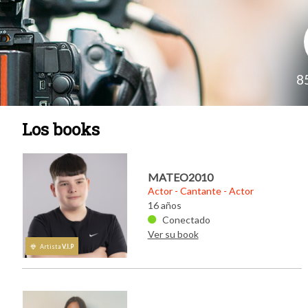
8
Los books
MATEO2010
Actor - Cantante - Actor
Ramzi, actor y
16 años
más de 80 tem
Conectado
compuestos
Ver su book
Nacido en 1975,
Artista
V.I.P
palestino y mad
fuerte complex
ha gustado el m
dramático y la