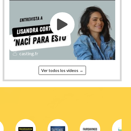
Desconectado
Ver su book
Artista
V.I.P
A
casting.fr
c
Ver todos los vídeos