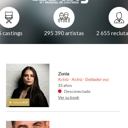
5
castings
295 390
artistas
2 655
reclut
Zonia
Actriz - Actriz - Doblador voz
 cantante con
Ramzi, actor y cantante c
33 años
as
más de 80 temas
Desconectado
compuestos
Ver su book
 padre
Nacido en 1975, padre
Artista
V.I.P
re española, de
palestino y madre española,
ión siempre me
fuerte complexión siempre
undo del arte
ha gustado el mundo del art
dramático y la