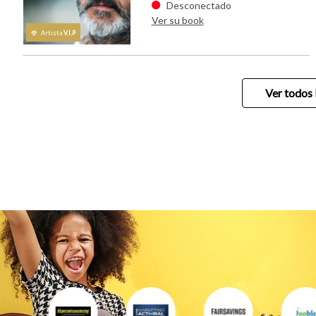
Desconectado
Ver su book
Artista
V.I.P
Ver todos 
casting.fr