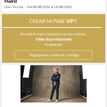
Madrid
Cine / Ficción
Del 04/08/2026 al 16/08/2026
CREAR MI PASE
VIP !
Accede al mail y contacta con los artistas.
¡
Miles de profesionales
te esperan!
Registrarse y solicitar castings