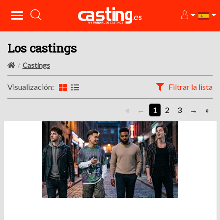
Los castings
Castings
Visualización:
Filtrar la lista
«
1
2
3
»