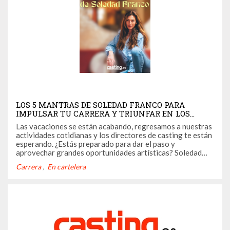
LOS 5 MANTRAS DE SOLEDAD FRANCO PARA
IMPULSAR TU CARRERA Y TRIUNFAR EN LOS
CASTINGS AL REGRESO DE LAS VACACIONES
Las vacaciones se están acabando, regresamos a nuestras
actividades cotidianas y los directores de casting te están
esperando. ¿Estás preparado para dar el paso y
aprovechar grandes oportunidades artísticas? Soledad
Franco, cofundadora de Casting.es y coach, está aquí para
Carrera
En cartelera
ayudarte. Descubre a continuación sus 5 mantras para
empezar con éxito ...