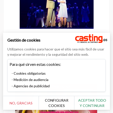
Gestión de cookies
El musical El tiempo de costuras llega al Teatre
Apolo de Barcelona
Utilizamos cookies para hacer que el sitio sea más fácil de usar
y mejorar el rendimiento y la seguridad del sitio web.
Basado en el best seller de María Dueñas, El Tiempo de
Costuras, el musical llega con una temporada más y se
estrenará el 28 de septiembre en el Teatre Apolo, en
Para qué sirven estas cookies:
Barcelona.
Cookies obligatorias
Cine
Medición de audiencia
Agencias de publicidad
CONFIGURAR
ACEPTAR TODO
NO, GRACIAS
COOKIES
Y CONTINUAR