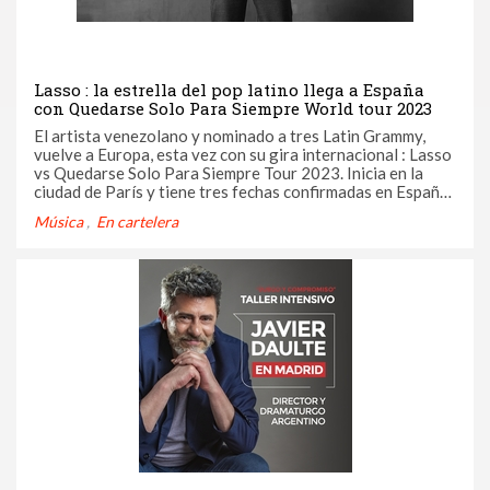
Lasso : la estrella del pop latino llega a España
con Quedarse Solo Para Siempre World tour 2023
El artista venezolano y nominado a tres Latin Grammy,
vuelve a Europa, esta vez con su gira internacional : Lasso
vs Quedarse Solo Para Siempre Tour 2023. Inicia en la
ciudad de París y tiene tres fechas confirmadas en España,
en diferentes ciudades como : Barcelona ( 13/11), Madrid
Música
En cartelera
(15/11) y Tenerife (17/11).