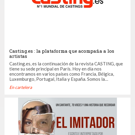
Casting.es : la plataforma que acompaña a los
artistas
Casting.es, es la continuación de la revista CASTING, que
tiene su sede principal en París. Hoy en día nos
encontramos en varios países como Francia, Bélgica,
Luxemburgo, Portugal, Italia y España. Somos la
plataforma de casting más consultada y, nuestro objetivo
En cartelera
es ser el vínculo entre los reclutadores y los artistas;
trabajando con un equipo ...