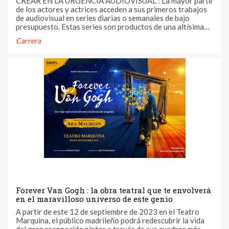
CREAR EN LA URGENCIA AUDIOVISUAL : La mayor parte
de los actores y actrices acceden a sus primeros trabajos
de audiovisual en series diarias o semanales de bajo
presupuesto. Estas series son productos de una altísima
exigencia, un tren que pasa a gran velocidad y al cual
Carrera
debemos subir en marcha. El vértigo que esto produce
impide disfrutar del ...
Forever Van Gogh : la obra teatral que te envolverá
en el maravilloso universo de este genio
A partir de este 12 de septiembre de 2023 en el Teatro
Marquina, el público madrileño podrá redescubrir la vida