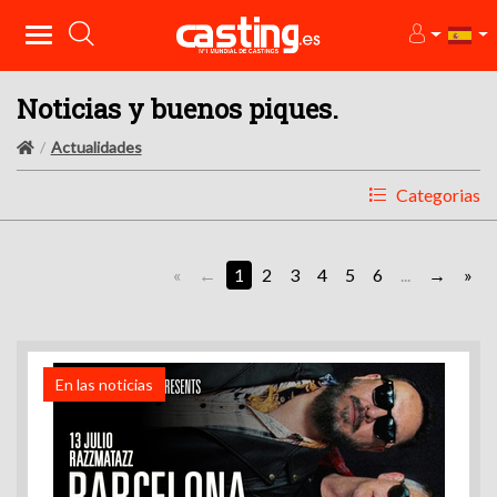
Noticias y buenos piques.
Actualidades
Categorias
«
1
2
3
4
5
6
...
»
En las noticias