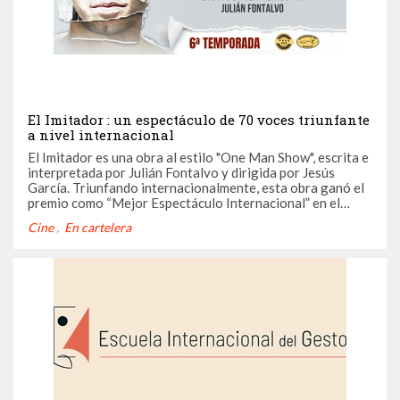
El Imitador : un espectáculo de 70 voces triunfante
a nivel internacional
El Imitador es una obra al estilo "One Man Show", escrita e
interpretada por Julián Fontalvo y dirigida por Jesús
García. Triunfando internacionalmente, esta obra ganó el
premio como “Mejor Espectáculo Internacional” en el
United Solo Festival de Nueva York y este mes vuelve a
Cine
En cartelera
Madrid con su 6ta temporada en el teatro Infanta Isabel.