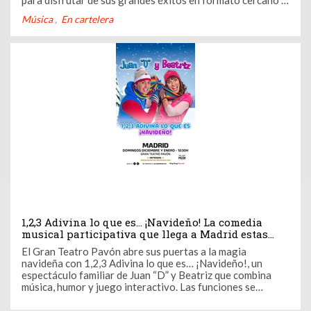
para disfrutar de sus grandes éxitos en formato cercano y
emotivo, ideal para los apasionados del arte y la música de
Música
En cartelera
nuestra comunidad de casting.es.
1,2,3 Adivina lo que es… ¡Navideño! La comedia
musical participativa que llega a Madrid estas
fiestas
El Gran Teatro Pavón abre sus puertas a la magia
navideña con 1,2,3 Adivina lo que es… ¡Navideño!, un
espectáculo familiar de Juan “D” y Beatriz que combina
música, humor y juego interactivo. Las funciones se
celebran todos los domingos del 7 de diciembre al 11 de
enero, ofreciendo a grandes y pequeños una experiencia