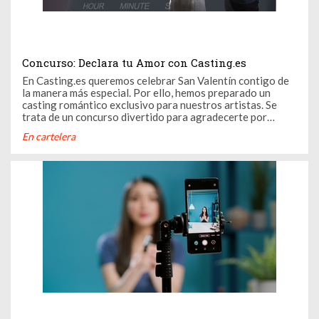
Concurso: Declara tu Amor con Casting.es
En Casting.es queremos celebrar San Valentín contigo de
la manera más especial. Por ello, hemos preparado un
casting romántico exclusivo para nuestros artistas. Se
trata de un concurso divertido para agradecerte por
formar parte de nuestra maravillosa comunidad. Participa
En cartelera
y tendrás la oportunidad de ganar 2 entradas para el show
Doctora Amor ...