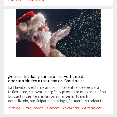
cantantes, músicos y artistas que forman parte de esta
maravillosa ...
¡Felices fiestas y un año nuevo lleno de
oportunidades artísticas en Casting.es!
La Navidad y el fin de año son momentos ideales para
reflexionar, renovar energías y proyectar nuevos sueños.
En Casting.es, te animamos a mantener tu perfil
actualizado, participar en castings, formarte y rodearte
del arte para comenzar el 2025 lleno de oportunidades
Música
Cine
Moda
Carrera
Televisión
En cartelera