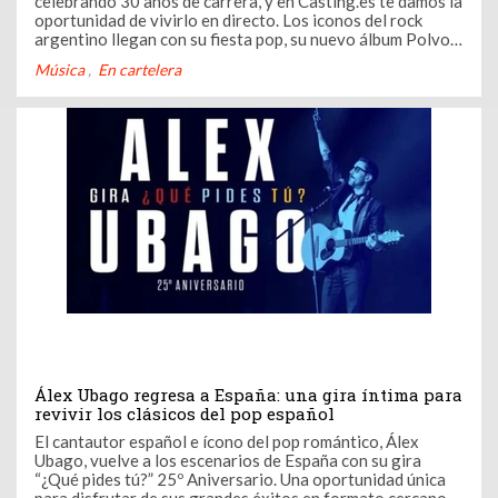
celebrando 30 años de carrera, y en Casting.es te damos la
oportunidad de vivirlo en directo. Los iconos del rock
argentino llegan con su fiesta pop, su nuevo álbum Polvo
de Estrellas y un invitado de lujo: Kanaku y el Tigre.
Música
En cartelera
Álex Ubago regresa a España: una gira íntima para
revivir los clásicos del pop español
El cantautor español e ícono del pop romántico, Álex
Ubago, vuelve a los escenarios de España con su gira
“¿Qué pides tú?” 25º Aniversario. Una oportunidad única