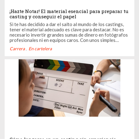
¡Hazte Notar! El material esencial para preparar tu
casting y conseguir el papel
Si te has decidido a dar el salto al mundo de los castings,
tener el material adecuado es clave para destacar. No es
necesario invertir grandes sumas de dinero en fotógrafos
profesionales ni en equipos caros. Con unos simples
consejos sobre fotos, videos y currículum, puedes
Carrera
En cartelera
presentar tu perfil de forma atractiva y profesional.