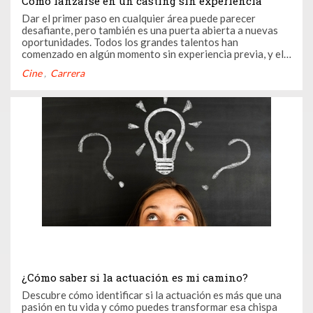
Cómo lanzarse en un casting sin experiencia
Dar el primer paso en cualquier área puede parecer
desafiante, pero también es una puerta abierta a nuevas
oportunidades. Todos los grandes talentos han
comenzado en algún momento sin experiencia previa, y el
mundo artístico no es la excepción. Los castings son
Cine
Carrera
mucho más que un simple filtro; son una plataforma para
aprender, crecer y ...
¿Cómo saber si la actuación es mi camino?
Descubre cómo identificar si la actuación es más que una
pasión en tu vida y cómo puedes transformar esa chispa