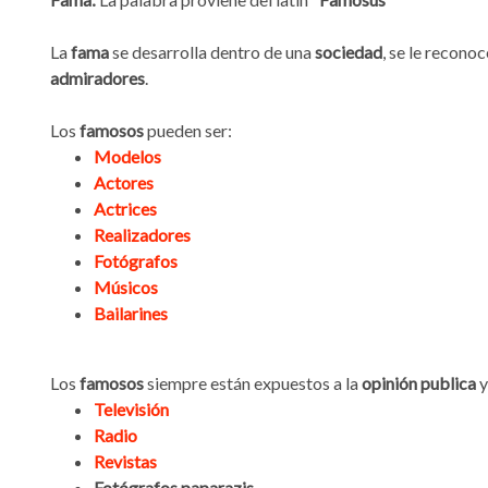
La
fama
se desarrolla dentro de una
sociedad
, se le recono
admiradores
.
Los
famosos
pueden ser:
Modelos
Actores
Actrices
Realizadores
Fotógrafos
Músicos
Bailarines
Los
famosos
siempre están expuestos a la
opinión publica
y
Televisión
Radio
Revistas
Fotógrafos paparazis