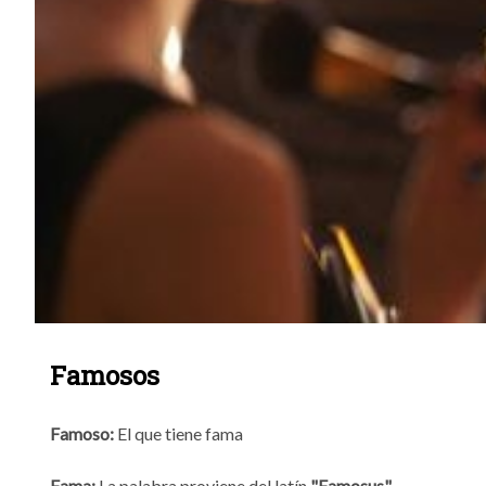
Famosos
Famoso:
El que tiene fama
Fama:
La palabra proviene del latín
"Famosus"