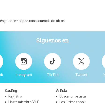
ién pueden ser por
consecuencia de otros
.
Siguenos en
ok
Instagram
TikTok
Twitter
Y
Casting
Artista
Registro
Buscar un artista
Hazte miembro V.I.P
Los últimos book