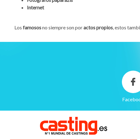
Internet
Los
famosos
no siempre son por
actos propios
, estos tamb
Gestión de cookies
Facebo
Utilizamos cookies para hacer que el sitio sea más fácil de usar
y mejorar el rendimiento y la seguridad del sitio web.
Para qué sirven estas cookies:
Cookies obligatorias