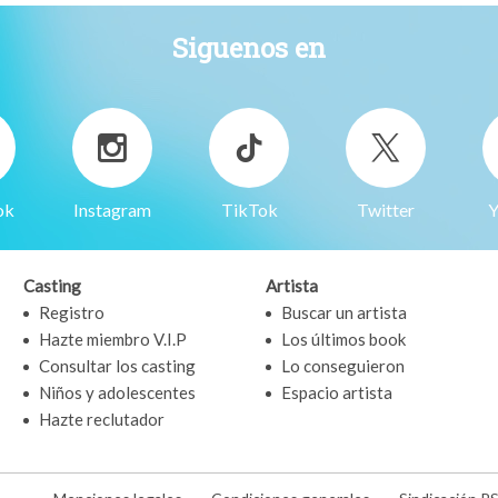
Siguenos en
ok
Instagram
TikTok
Twitter
Y
Casting
Artista
Registro
Buscar un artista
Hazte miembro V.I.P
Los últimos book
Consultar los casting
Lo conseguieron
Niños y adolescentes
Espacio artista
Hazte reclutador