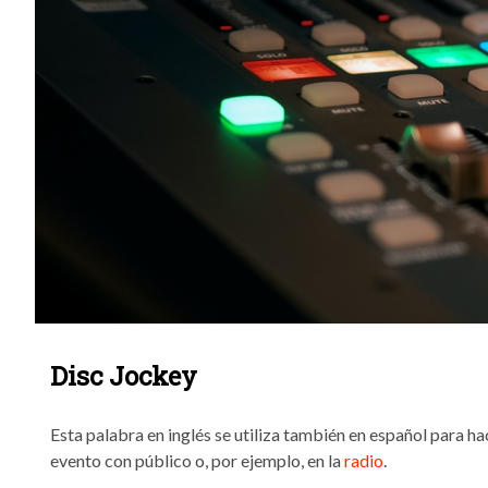
Disc Jockey
Esta palabra en inglés se utiliza también en español para h
evento con público o, por ejemplo, en la
radio
.