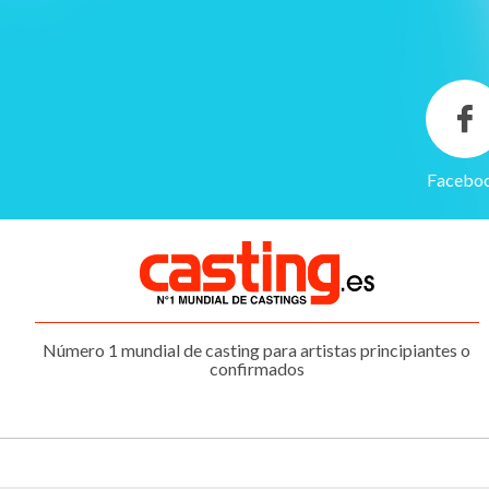
Facebo
Gestión de cookies
Utilizamos cookies para hacer que el sitio sea más fácil de usar
y mejorar el rendimiento y la seguridad del sitio web.
Para qué sirven estas cookies:
Cookies obligatorias
Número 1 mundial de casting para artistas principiantes o
Medición de audiencia
confirmados
Agencias de publicidad
CONFIGURAR
ACEPTAR TODO
NO, GRACIAS
COOKIES
Y CONTINUAR