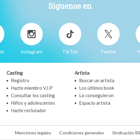
Siguenos en
ok
Instagram
TikTok
Twitter
Y
Casting
Artista
Registro
Buscar un artista
Hazte miembro V.I.P
Los últimos book
Consultar los casting
Lo conseguieron
Niños y adolescentes
Espacio artista
Hazte reclutador
Menciones legales
Condiciones generales
Sindicación R