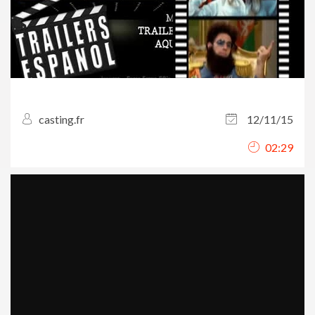
casting.fr
12/11/15
02:29