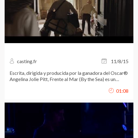
casting.fr
11/8/15
Escrita, dirigida y producida por la ganadora del Oscar®
Angelina Jolie Pitt, Frente al Mar (By the Sea) es un
dramático film estelarizado por Brad Pitt y Angelina
01:08
Jolie.