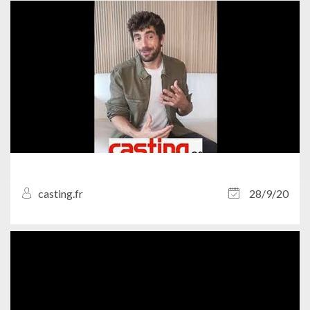
casting.fr
28/9/20