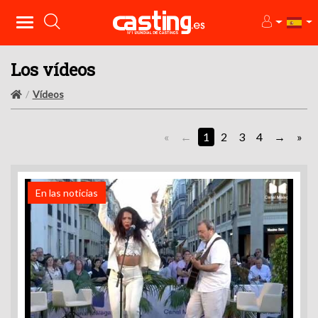
Los vídeos
Vídeos
«
1
2
3
4
»
En las noticias