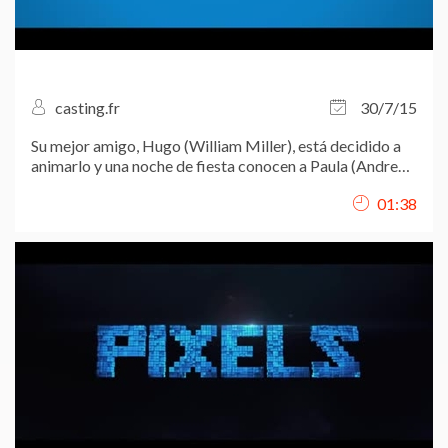
casting.fr
30/7/15
Su mejor amigo, Hugo (William Miller), está decidido a
animarlo y una noche de fiesta conocen a Paula (Andrea
Duro), la hermana pequeña de Irene (Alexandra Jiménez),
01:38
un antiguo ligue de Hugo y la mujer de Pablo (Eduardo
Noriega)