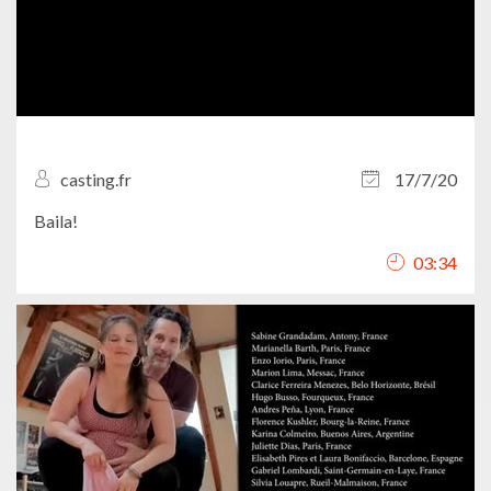
casting.fr
17/7/20
Baila!
03:34