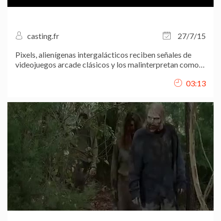
casting.fr
27/7/15
Pixels, alienígenas intergalácticos reciben señales de
videojuegos arcade clásicos y los malinterpretan como
una declaración de guerra contra ellos, así que deciden
03:13
atacar la Tierra utilizando estos juegos como modelo
para sus múltiples ataques....