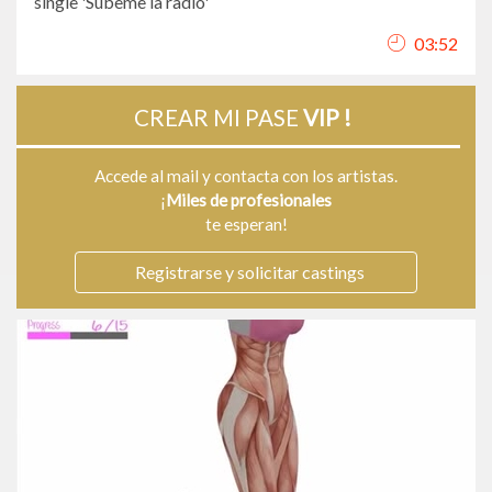
single 'Súbeme la radio'
03:52
CREAR MI PASE
VIP !
Accede al mail y contacta con los artistas.
¡
Miles de profesionales
te esperan!
Registrarse y solicitar castings