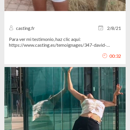
casting.fr
2/8/21
Para ver mi testimonio, haz clic aquí:
https://www.casting.es/temoignages/347-david-
marquez-actor-modelo-y-fotografo-nos-da-todos-sus-
00:32
consejos-para-tener-una-carrera-llena-de-exitos.