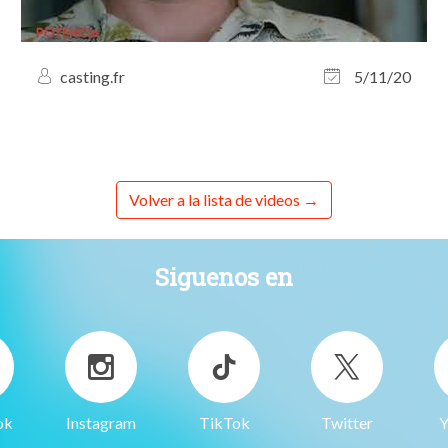
casting.fr
5/11/20
Volver a la lista de videos
Siguenos en
ok
Instagram
TikTok
Twitter
Y