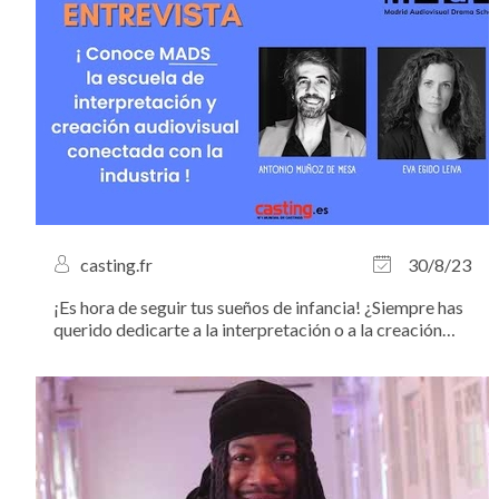
casting.fr
30/8/23
¡Es hora de seguir tus sueños de infancia! ¿Siempre has
querido dedicarte a la interpretación o a la creación
Audiovisual, pero no sabes cómo proceder? en
Casting.es te invitamos a descubrir y a formar parte de
la prestigiosa escuela MADS (Madrid...