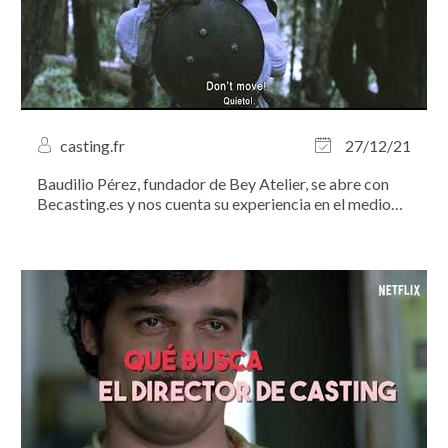
casting.fr
27/12/21
Baudilio Pérez, fundador de Bey Atelier, se abre con
Becasting.es y nos cuenta su experiencia en el medio
audiovisual.