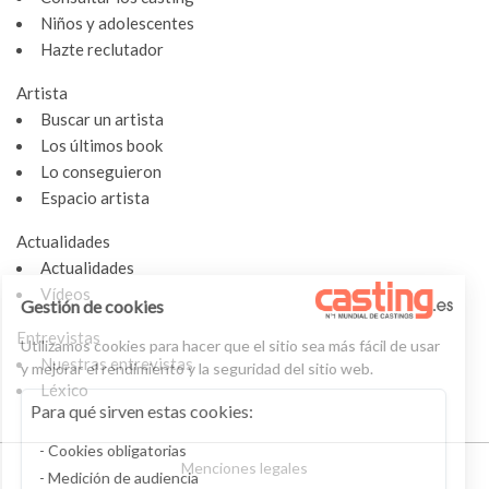
Niños y adolescentes
Hazte reclutador
Artista
Buscar un artista
Los últimos book
Lo conseguieron
Espacio artista
Actualidades
Actualidades
Vídeos
Gestión de cookies
Entrevistas
Utilizamos cookies para hacer que el sitio sea más fácil de usar
Nuestras entrevistas
y mejorar el rendimiento y la seguridad del sitio web.
Léxico
Para qué sirven estas cookies:
Cookies obligatorias
Menciones legales
Medición de audiencia