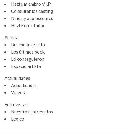
Hazte miembro V.I.P
Consultar los casting
Niños y adolescentes
Hazte reclutador
Artista
Buscar un artista
Los últimos book
Lo conseguieron
Espacio artista
Actualidades
Actualidades
Vídeos
Gestión de cookies
Entrevistas
Utilizamos cookies para hacer que el sitio sea más fácil de usar
Nuestras entrevistas
y mejorar el rendimiento y la seguridad del sitio web.
Léxico
Para qué sirven estas cookies: