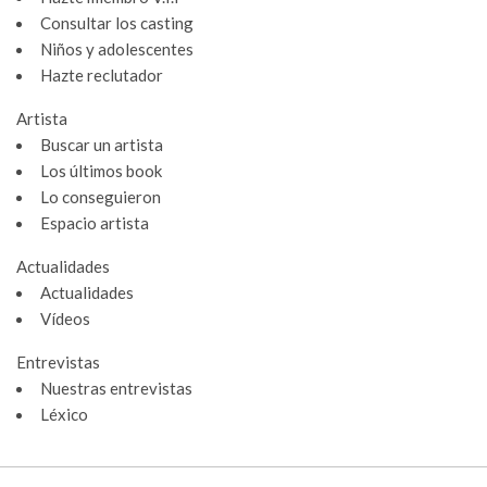
Consultar los casting
Niños y adolescentes
Hazte reclutador
Artista
Buscar un artista
Los últimos book
Lo conseguieron
Espacio artista
Actualidades
Actualidades
Vídeos
Gestión de cookies
Entrevistas
Utilizamos cookies para hacer que el sitio sea más fácil de usar
Nuestras entrevistas
y mejorar el rendimiento y la seguridad del sitio web.
Léxico
Para qué sirven estas cookies:
Cookies obligatorias