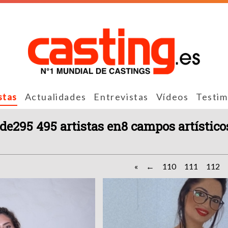
stas
Actualidades
Entrevistas
Vídeos
Testim
 de295 495 artistas en8 campos artístico
«
110
111
112