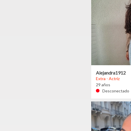
Alejandra1912
Extra - Actriz
29 años
Desconectado