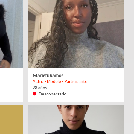
MarietuRamos
Actriz - Modelo - Participante
28 años
Desconectado