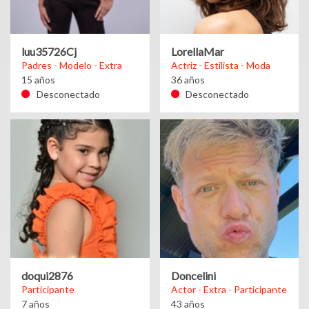
luu35726Cj
LorellaMar
Padres - Modelo - Extra
Actriz - Estilista - Moda
15 años
36 años
Desconectado
Desconectado
doqui2876
Doncelini
Participante
Actor - Extra - Participante
7 años
43 años