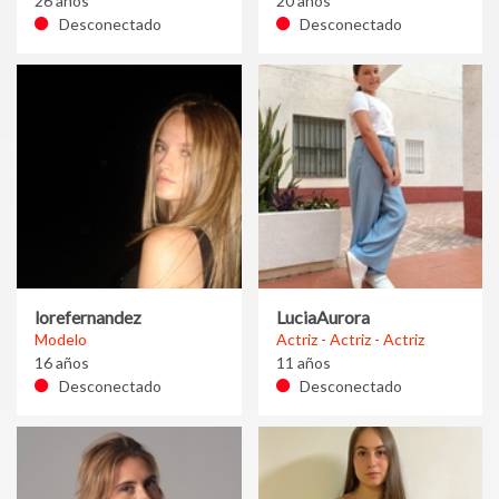
26 años
20 años
Desconectado
Desconectado
lorefernandez
LuciaAurora
Modelo
Actriz - Actriz - Actriz
16 años
11 años
Desconectado
Desconectado