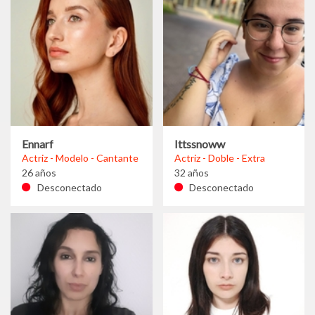
Ennarf
Ittssnoww
Actriz - Modelo - Cantante
Actriz - Doble - Extra
26 años
32 años
Desconectado
Desconectado