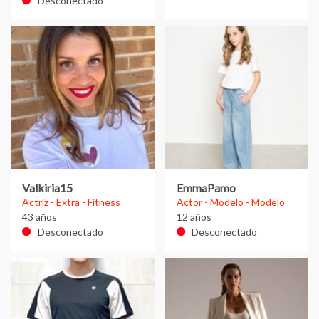
Desconectado
Valkiria15
EmmaPamo
Actriz - Extra - Fitness
Actor - Modelo - Modelo
43 años
12 años
Desconectado
Desconectado