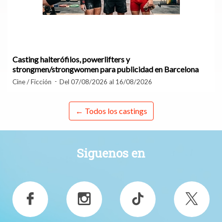
Casting halterófilos, powerlifters y
strongmen/strongwomen para publicidad en Barcelona
Cine / Ficción
Del 07/08/2026 al 16/08/2026
← Todos los castings
Siguenos en