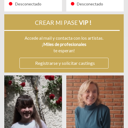
Desconectado
Desconectado
CREAR MI PASE
VIP !
Accede al mail y contacta con los artistas.
¡
Miles de profesionales
te esperan!
Registrarse y solicitar castings