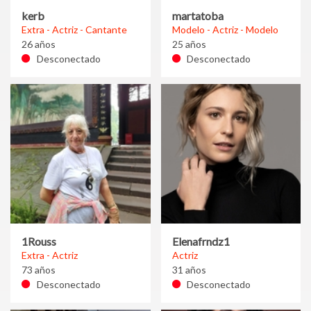
kerb
martatoba
Extra - Actriz - Cantante
Modelo - Actriz - Modelo
26 años
25 años
Desconectado
Desconectado
1Rouss
Elenafrndz1
Extra - Actriz
Actriz
73 años
31 años
Desconectado
Desconectado