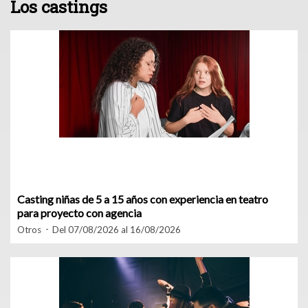
Los castings
Casting niñas de 5 a 15 años con experiencia en teatro
para proyecto con agencia
Otros
Del 07/08/2026 al 16/08/2026