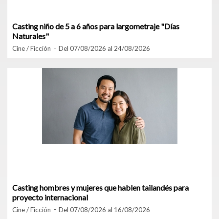
Casting niño de 5 a 6 años para largometraje "Días
Naturales"
Cine / Ficción
Del 07/08/2026 al 24/08/2026
Casting hombres y mujeres que hablen tailandés para
proyecto internacional
Cine / Ficción
Del 07/08/2026 al 16/08/2026