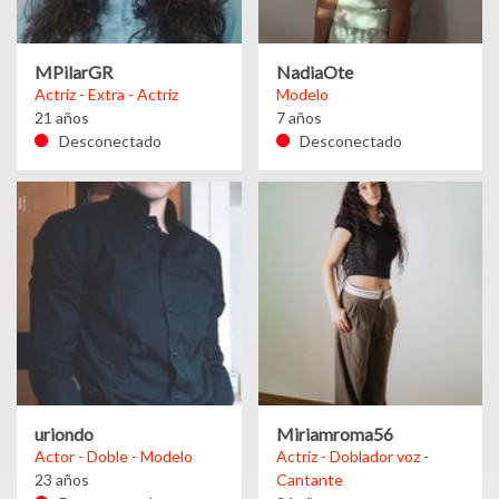
MPilarGR
NadiaOte
Actriz - Extra - Actriz
Modelo
21 años
7 años
Desconectado
Desconectado
uriondo
Miriamroma56
Actor - Doble - Modelo
Actriz - Doblador voz -
23 años
Cantante