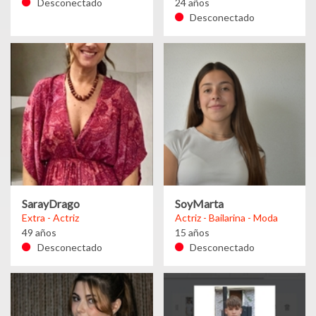
Desconectado
24 años
Desconectado
SarayDrago
SoyMarta
Extra - Actriz
Actriz - Bailarina - Moda
49 años
15 años
Desconectado
Desconectado