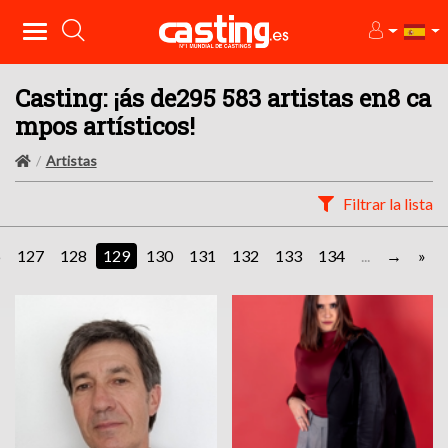
Casting: ¡ás de295 583 artistas en8 ca
mpos artísticos!
Artistas
Filtrar la lista
6
127
128
129
130
131
132
133
134
...
»