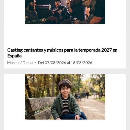
Casting cantantes y músicos para la temporada 2027 en
España
Música / Danza
Del 07/08/2026 al 16/08/2026