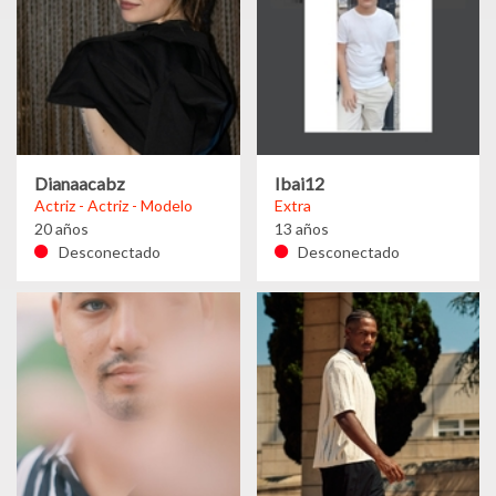
Dianaacabz
Ibai12
Actriz - Actriz - Modelo
Extra
20 años
13 años
Desconectado
Desconectado