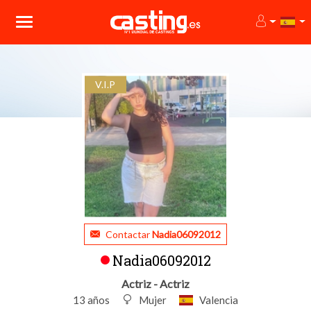
V.I.P
Contactar
Nadia06092012
Nadia06092012
Actriz - Actriz
13 años
Mujer
Valencia