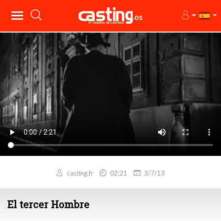
casting.fr
02:21
3/7/13
El tercer Hombre