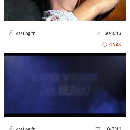
casting.fr
30/8/13
03:46
casting.fr
10/7/13