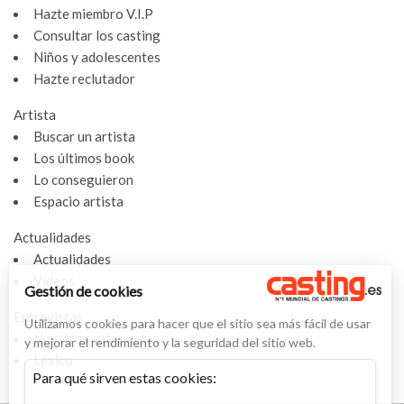
Hazte miembro V.I.P
Consultar los casting
Niños y adolescentes
Hazte reclutador
Artista
Buscar un artista
Los últimos book
Lo conseguieron
Espacio artista
Actualidades
Actualidades
Vídeos
Gestión de cookies
Entrevistas
Utilizamos cookies para hacer que el sitio sea más fácil de usar
Nuestras entrevistas
y mejorar el rendimiento y la seguridad del sitio web.
Léxico
Para qué sirven estas cookies: