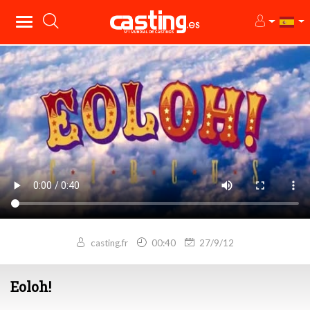
casting.fr
00:40
27/9/12
Eoloh!