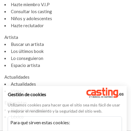
Hazte miembro V.I.P
Consultar los casting
Niños y adolescentes
Hazte reclutador
Artista
Buscar un artista
Los últimos book
Lo conseguieron
Espacio artista
Actualidades
Actualidades
Vídeos
Gestión de cookies
Entrevistas
Utilizamos cookies para hacer que el sitio sea más fácil de usar
Nuestras entrevistas
y mejorar el rendimiento y la seguridad del sitio web.
Léxico
Para qué sirven estas cookies: