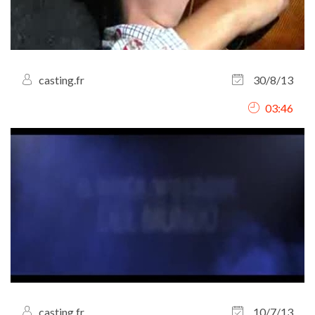
casting.fr
30/8/13
03:46
casting.fr
10/7/13