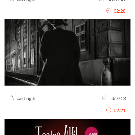
02:28
casting.fr
3/7/13
02:21