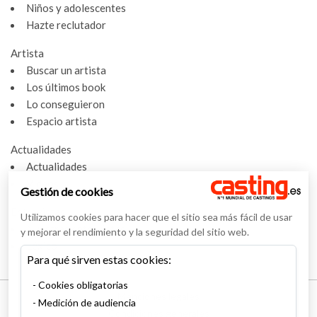
Niños y adolescentes
Hazte reclutador
Artista
Buscar un artista
Los últimos book
Lo conseguieron
Espacio artista
Actualidades
Actualidades
Vídeos
Gestión de cookies
Entrevistas
Utilizamos cookies para hacer que el sitio sea más fácil de usar
Nuestras entrevistas
y mejorar el rendimiento y la seguridad del sitio web.
Léxico
Para qué sirven estas cookies:
Cookies obligatorias
Menciones legales
Medición de audiencia
Condiciones generales