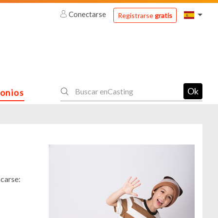
Conectarse
Registrarse
gratis
Ok
onios
icarse: