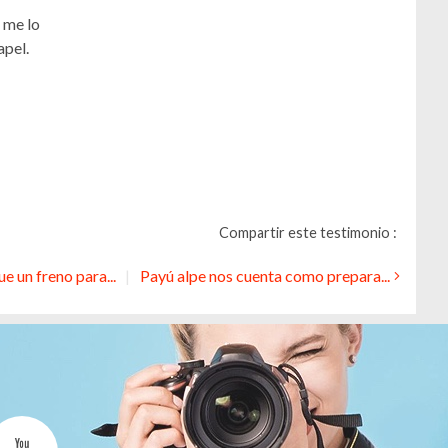
s me lo
apel.
Compartir este testimonio :
ue un freno para...
Payú alpe nos cuenta como prepara...