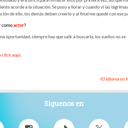
nte acorde a la situación. Se puso a llorar y cuando vi las lágrima
nción de ello, los demás deben creerlo y al final me quedé con ese p
ar como
actor
?
na oportunidad, siempre hay que salir a buscarla, los sueños no se
o
click aquí
.
El idioma no f
Siguenos en