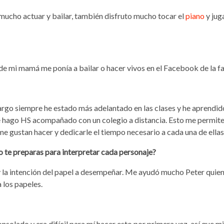
mucho actuar y bailar, también disfruto mucho tocar el
piano
y jug
 de mi mamá me ponía a bailar o hacer vivos en el Facebook de la fa
rgo siempre he estado más adelantado en las clases y he aprendid
 hago HS acompañado con un colegio a distancia. Esto me permit
e gustan hacer y dedicarle el tiempo necesario a cada una de ellas
 te preparas para interpretar cada personaje?
 la intención del papel a desempeñar. Me ayudó mucho Peter quien
 los papeles.
nsolado y era difícil para mí hacer esto por primera vez, así que mi