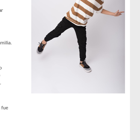
ar
milia.
o
e
.
 fue