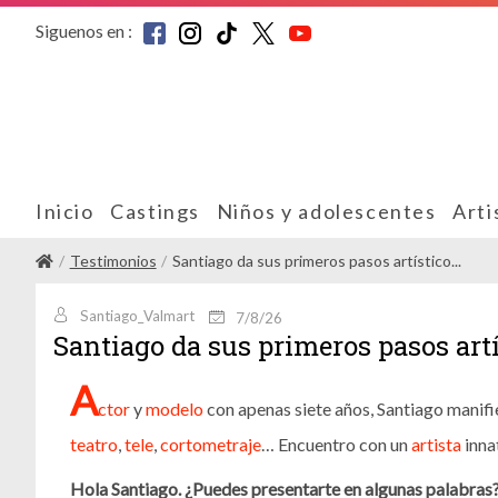
Siguenos en :
Inicio
Castings
Niños y adolescentes
Arti
Testimonios
Santiago da sus primeros pasos artístico...
Santiago_Valmart
7/8/26
Santiago da sus primeros pasos artís
A
ctor
y
modelo
con apenas siete años, Santiago manifi
teatro
,
tele
,
cortometraje
… Encuentro con un
artista
inna
Hola Santiago. ¿Puedes presentarte en algunas palabras