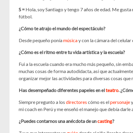
S =
Hola, soy Santiago y tengo 7 años de edad. Me gusta 
fútbol.
¿Cómo te atrajo el mundo del espectáculo?
Desde pequeño ponía
música
y con la cámara del celular
¿Cómo es el ritmo entre tu vida artística y la escuela?
Fui a la escuela cuando era mucho más pequeño, sin emba
muchas cosas de forma autodidacta, así que actualmente
organizar mejor las actividades para diversas cosas que m
Has desempeñado diferentes papeles en el
teatro
. ¿Cómo
Siempre pregunto a los
directores
cómo es el
personaje
y
mi coach en Perú y me enseñó el manejo que debía darle a
¿Puedes contarnos una anécdota de un
casting
?
Tuve que interpretar un
guión
donde el niño lloraba desco