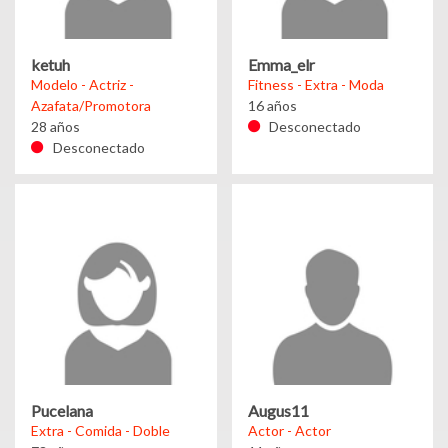
ketuh
Emma_elr
Modelo - Actriz -
Fitness - Extra - Moda
Azafata/Promotora
16 años
28 años
Desconectado
Desconectado
Pucelana
Augus11
Extra - Comida - Doble
Actor - Actor