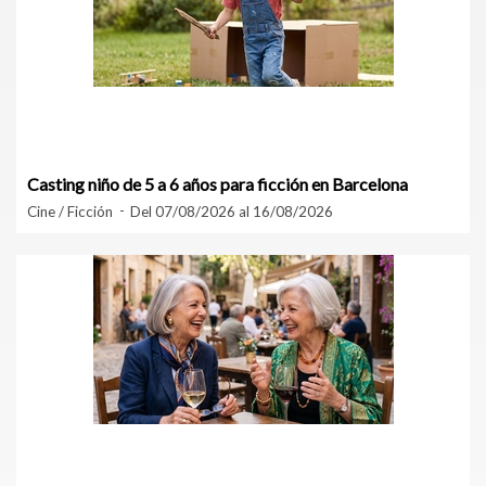
Casting niño de 5 a 6 años para ficción en Barcelona
Cine / Ficción
Del 07/08/2026 al 16/08/2026