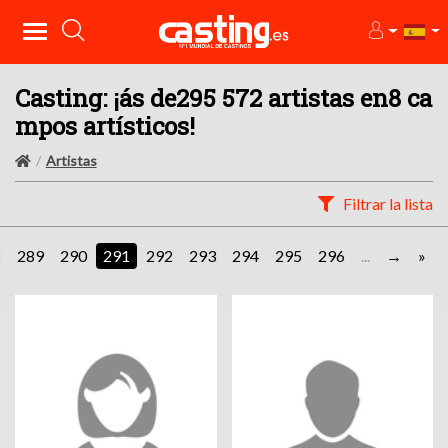
Casting: ¡ás de295 572 artistas en8 ca
mpos artísticos!
Artistas
Filtrar la lista
8
289
290
291
292
293
294
295
296
...
»