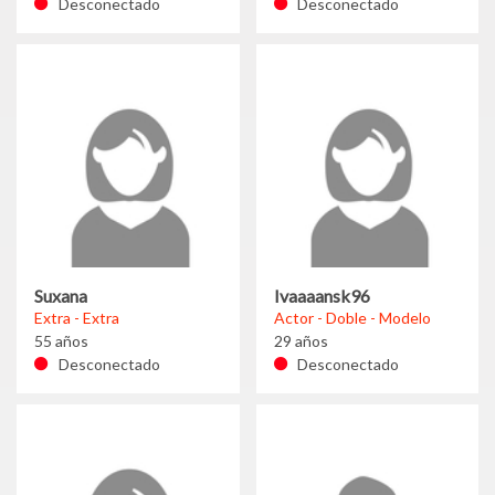
Desconectado
Desconectado
Suxana
Ivaaaansk96
Extra - Extra
Actor - Doble - Modelo
55 años
29 años
Desconectado
Desconectado