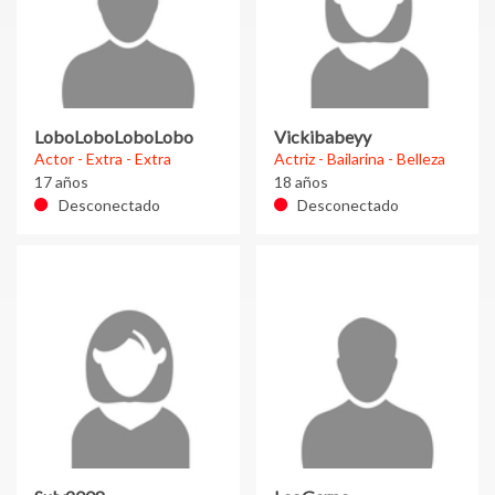
LoboLoboLoboLobo
Vickibabeyy
Actor - Extra - Extra
Actriz - Bailarina - Belleza
17 años
18 años
Desconectado
Desconectado