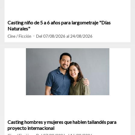
Casting niño de 5 a 6 años para largometraje "Días
Naturales"
Cine / Ficción
Del 07/08/2026 al 24/08/2026
Casting hombres y mujeres que hablen tailandés para
proyecto internacional