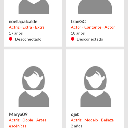
noeliapalcaide
IzanGC
Actriz - Extra - Extra
Actor - Cantante - Actor
17 años
18 años
Desconectado
Desconectado
Marya09
ojet
Actriz - Doble - Artes
Actriz - Modelo - Belleza
escénicas
2 años