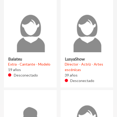
Balateu
LusyaShow
Extra - Cantante - Modelo
Director - Actriz - Artes
19 años
escénicas
Desconectado
39 años
Desconectado