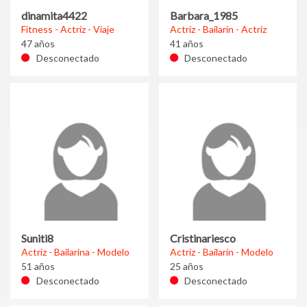
dinamita4422
Barbara_1985
Fitness - Actriz - Viaje
Actriz - Bailarín - Actriz
47 años
41 años
Desconectado
Desconectado
Suniti8
Cristinariesco
Actriz - Bailarina - Modelo
Actriz - Bailarín - Modelo
51 años
25 años
Desconectado
Desconectado