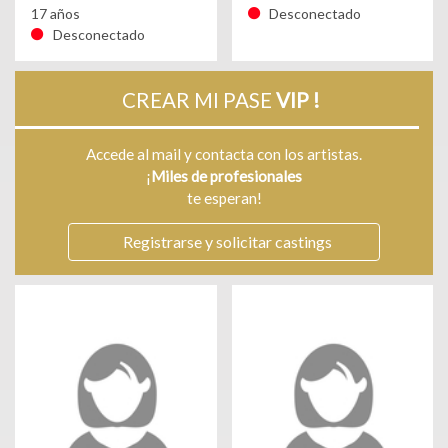
17 años
Desconectado
Desconectado
CREAR MI PASE
VIP !
Accede al mail y contacta con los artistas.
¡
Miles de profesionales
te esperan!
Registrarse y solicitar castings