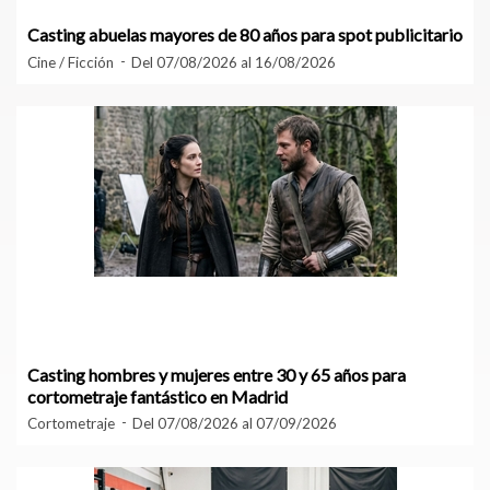
Casting abuelas mayores de 80 años para spot publicitario
Cine / Ficción
Del 07/08/2026 al 16/08/2026
Casting hombres y mujeres entre 30 y 65 años para
cortometraje fantástico en Madrid
Cortometraje
Del 07/08/2026 al 07/09/2026