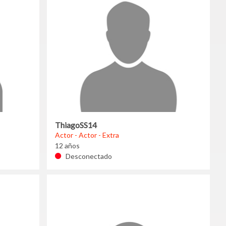
ThiagoSS14
Actor - Actor - Extra
12 años
Desconectado