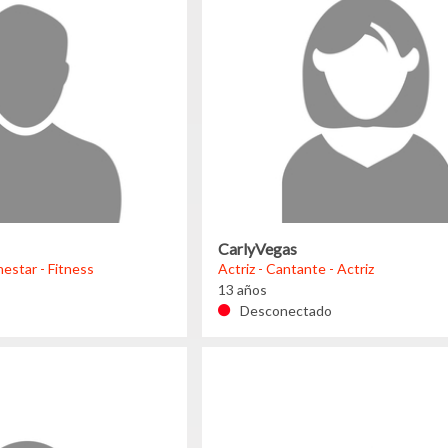
CarlyVegas
nestar - Fitness
Actriz - Cantante - Actriz
13 años
Desconectado