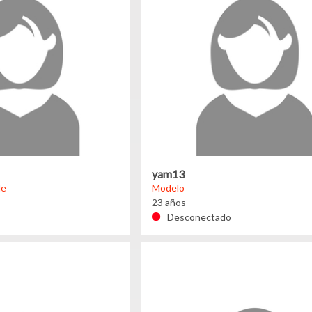
yam13
le
Modelo
23 años
Desconectado