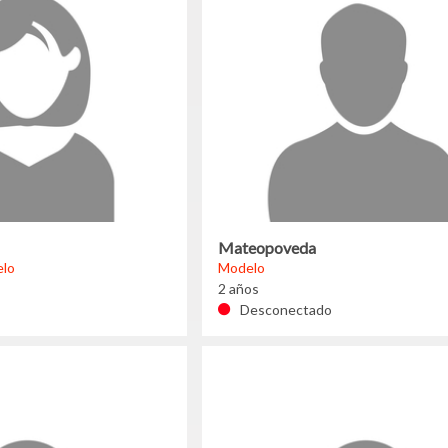
Mateopoveda
elo
Modelo
2 años
Desconectado