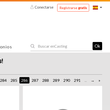
Conectarse
Registrarse
gratis
Ok
onios
s!
284
285
286
287
288
289
290
291
...
»