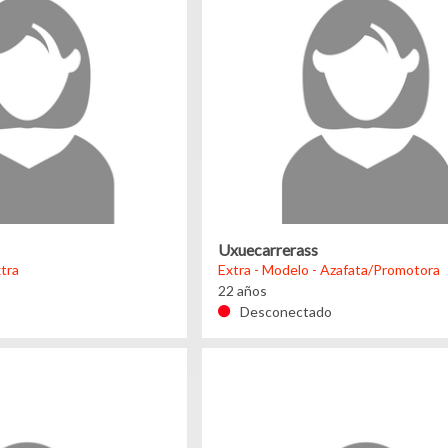
Uxuecarrerass
xtra
Extra - Modelo - Azafata/Promotora
22 años
Desconectado