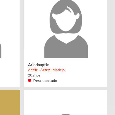
Ariadnapttn
Actriz - Actriz - Modelo
20 años
Desconectado