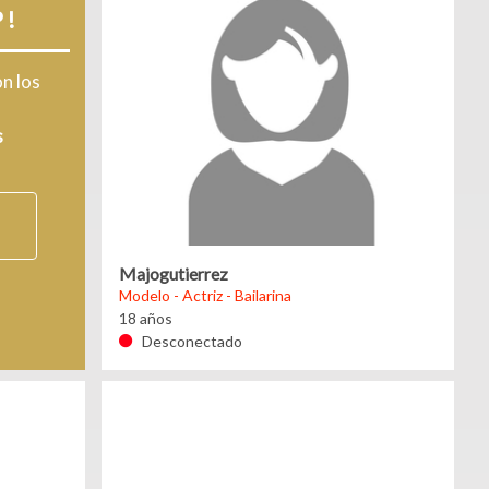
 !
on los
s
Majogutierrez
Modelo - Actriz - Bailarina
18 años
Desconectado