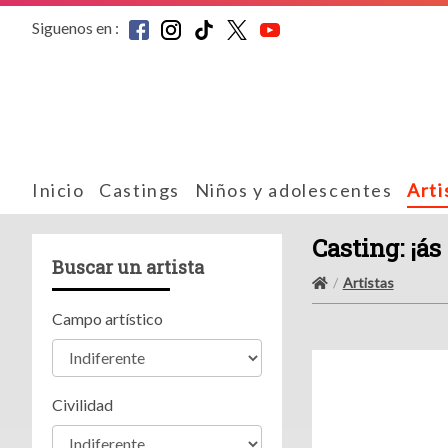
Siguenos en :
Inicio
Castings
Niños y adolescentes
Arti
Casting: ¡ás
Buscar un artista
Artistas
Campo artístico
Civilidad