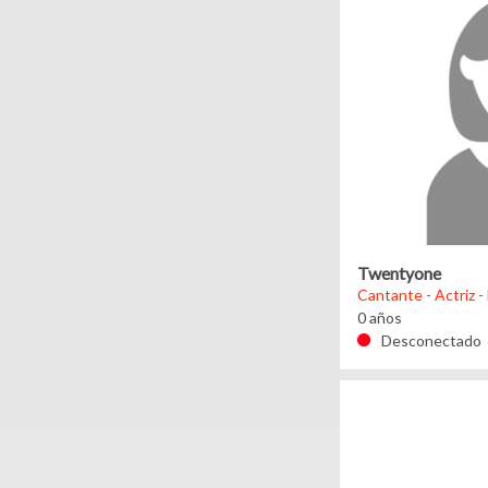
Twentyone
Cantante - Actriz - 
0 años
Desconectado