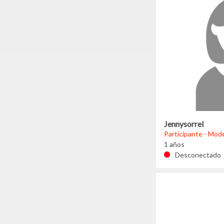
Jennysorrel
Participante - Mod
1 años
Desconectado