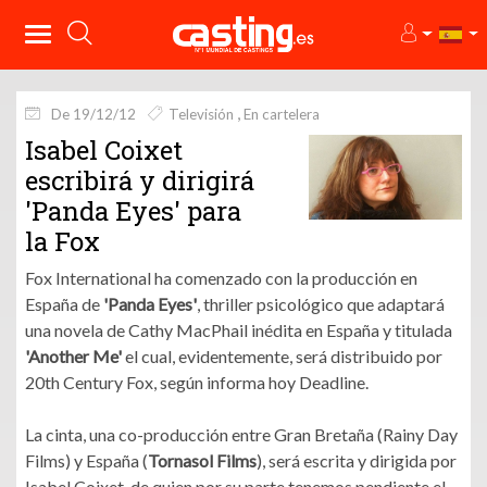
De 19/12/12
Televisión
En cartelera
Isabel Coixet
escribirá y dirigirá
'Panda Eyes' para
la Fox
Fox International ha comenzado con la producción en
España de
'Panda Eyes'
, thriller psicológico que adaptará
una novela de Cathy MacPhail inédita en España y titulada
'Another Me'
el cual, evidentemente, será distribuido por
20th Century Fox, según informa hoy Deadline.
La cinta, una co-producción entre Gran Bretaña (Rainy Day
Films) y España (
Tornasol Films
), será escrita y dirigida por
Isabel Coixet, de quien por su parte tenemos pendiente el