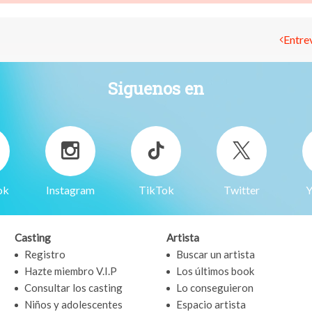
Entrev
Siguenos en
ok
Instagram
TikTok
Twitter
Y
Casting
Artista
Registro
Buscar un artista
Hazte miembro V.I.P
Los últimos book
Consultar los casting
Lo conseguieron
Niños y adolescentes
Espacio artista