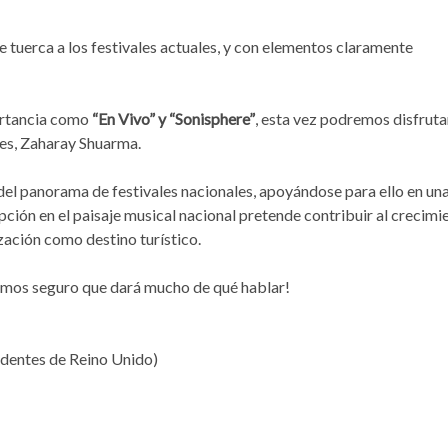
e tuerca a los festivales actuales, y con elementos claramente
portancia como
“En Vivo” y “Sonisphere”
, esta vez podremos disfruta
es, Zaharay Shuarma.
 del panorama de festivales nacionales, apoyándose para ello en un
ción en el paisaje musical nacional pretende contribuir al crecimi
ización como destino turístico.
amos seguro que dará mucho de qué hablar!
edentes de Reino Unido)