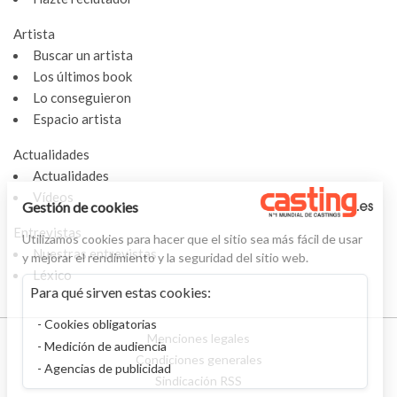
Artista
Buscar un artista
Los últimos book
Lo conseguieron
Espacio artista
Actualidades
Actualidades
Vídeos
Gestión de cookies
Entrevistas
Utilizamos cookies para hacer que el sitio sea más fácil de usar
Nuestras entrevistas
y mejorar el rendimiento y la seguridad del sitio web.
Léxico
Para qué sirven estas cookies:
Cookies obligatorias
Menciones legales
Medición de audiencia
Condiciones generales
Agencias de publicidad
Sindicación RSS