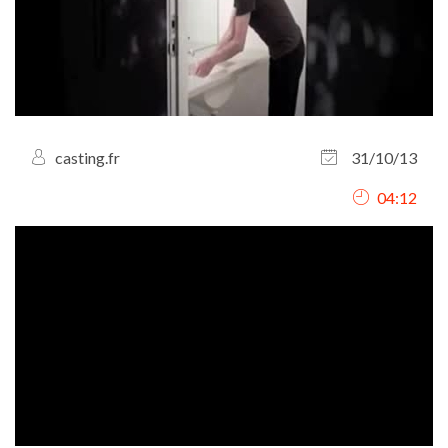
casting.fr
31/10/13
04:12