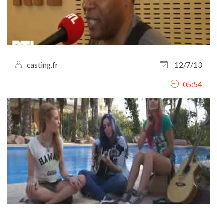
casting.fr
12/7/13
05:54