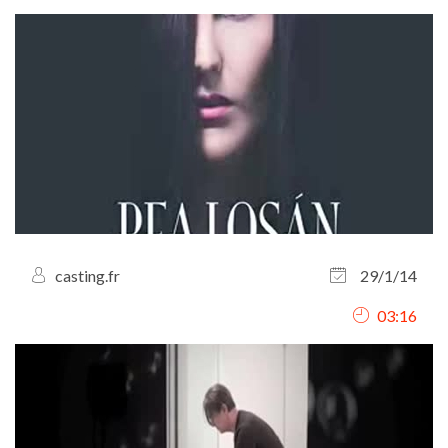
casting.fr
29/1/14
03:16