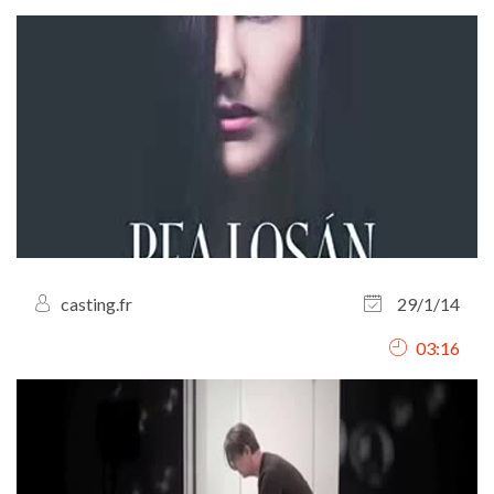
casting.fr
29/1/14
03:16