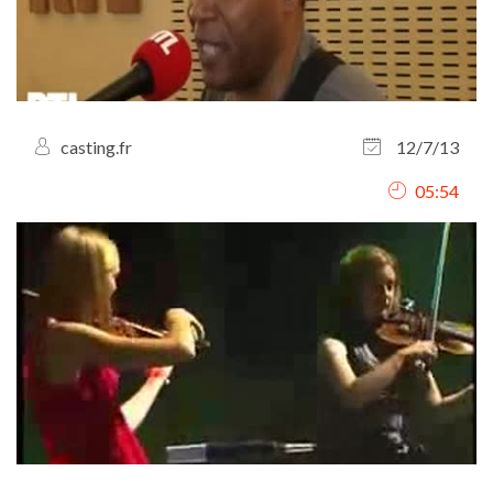
casting.fr
12/7/13
05:54