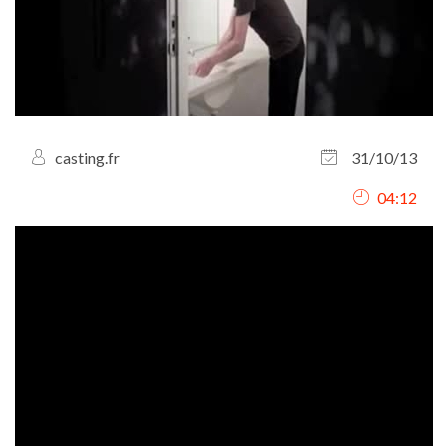
casting.fr
31/10/13
04:12