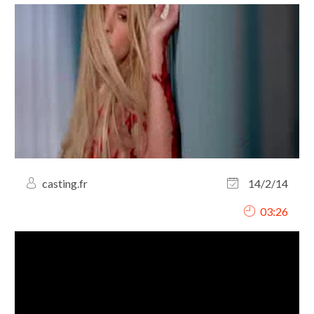
casting.fr
14/2/14
03:26