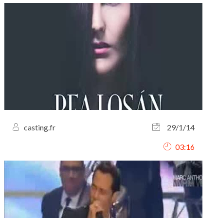
casting.fr
29/1/14
03:16