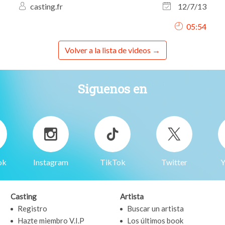
casting.fr
12/7/13
05:54
Volver a la lista de videos
Siguenos en
ok
Instagram
TikTok
Twitter
Y
Casting
Artista
Registro
Buscar un artista
Hazte miembro V.I.P
Los últimos book