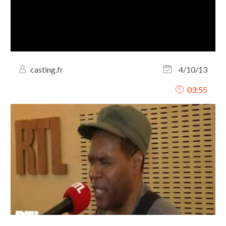
casting.fr
4/10/13
03:55