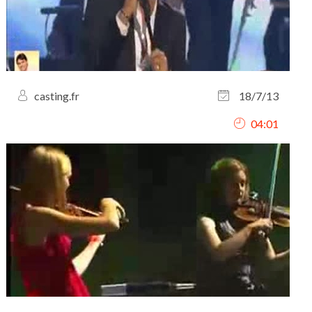
casting.fr
18/7/13
04:01