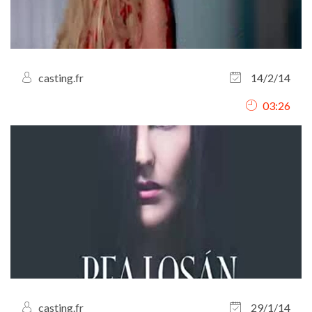
casting.fr
14/2/14
03:26
casting.fr
29/1/14