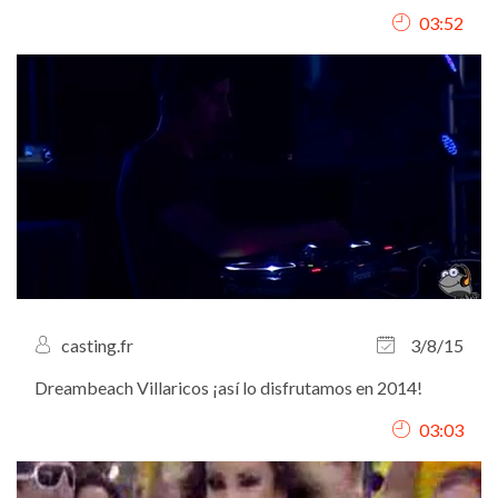
03:52
casting.fr
3/8/15
Dreambeach Villaricos ¡así lo disfrutamos en 2014!
03:03