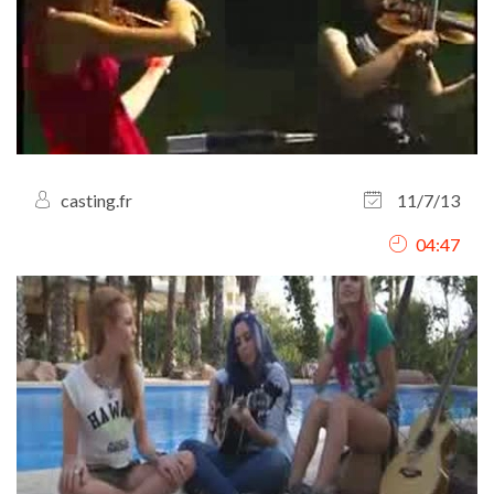
casting.fr
11/7/13
04:47