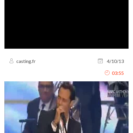
casting.fr
4/10/13
03:55