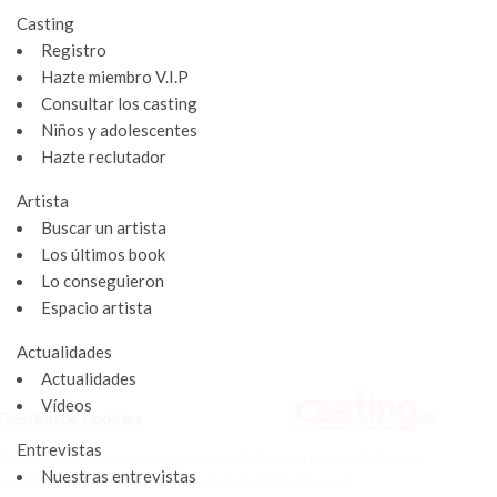
Casting
Registro
Hazte miembro V.I.P
Consultar los casting
Niños y adolescentes
Hazte reclutador
Artista
Buscar un artista
Los últimos book
Lo conseguieron
Espacio artista
Actualidades
Actualidades
Vídeos
Gestión de cookies
Entrevistas
Utilizamos cookies para hacer que el sitio sea más fácil de usar
Nuestras entrevistas
y mejorar el rendimiento y la seguridad del sitio web.