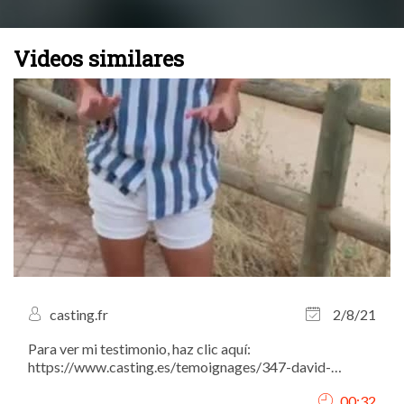
Videos similares
casting.fr
2/8/21
Para ver mi testimonio, haz clic aquí:
https://www.casting.es/temoignages/347-david-
marquez-actor-modelo-y-fotografo-nos-da-todos-sus-
00:32
consejos-para-tener-una-carrera-llena-de-exitos.