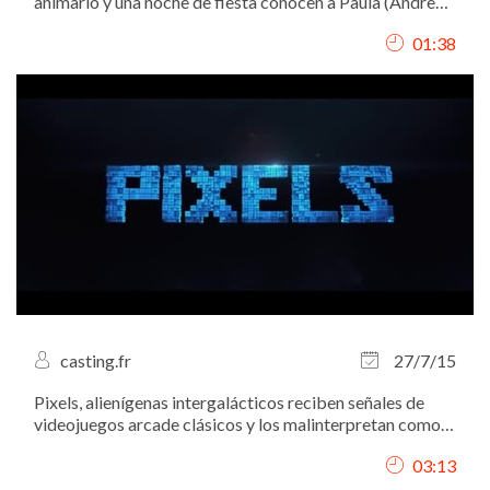
animarlo y una noche de fiesta conocen a Paula (Andrea
Duro), la hermana pequeña de Irene (Alexandra Jiménez),
01:38
un antiguo ligue de Hugo y la mujer de Pablo (Eduardo
Noriega)
casting.fr
27/7/15
Pixels, alienígenas intergalácticos reciben señales de
videojuegos arcade clásicos y los malinterpretan como
una declaración de guerra contra ellos, así que deciden
03:13
atacar la Tierra utilizando estos juegos como modelo
para sus múltiples ataques....