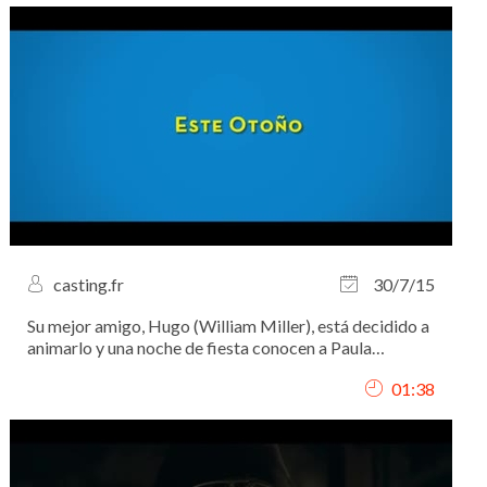
casting.fr
30/7/15
Su mejor amigo, Hugo (William Miller), está decidido a
animarlo y una noche de fiesta conocen a Paula
(Andrea Duro), la hermana pequeña de Irene
01:38
(Alexandra Jiménez), un antiguo ligue de Hugo y la
mujer de Pablo (Eduardo Noriega)