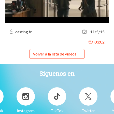
casting.fr
11/5/15
03:02
Volver a la lista de videos
Siguenos en
ok
Instagram
TikTok
Twitter
Y