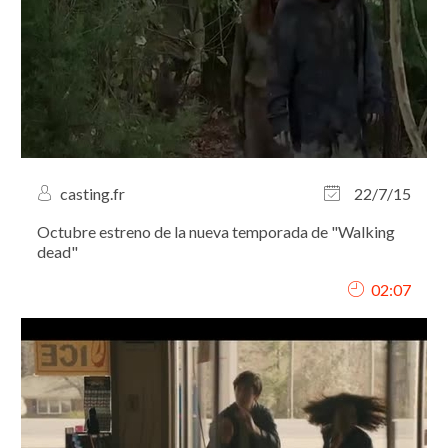
casting.fr
22/7/15
Octubre estreno de la nueva temporada de "Walking
dead"
02:07