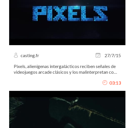
casting.fr
27/7/15
Pixels, alienígenas intergalácticos reciben señales de
videojuegos arcade clásicos y los malinterpretan como
una declaración de guerra contra ellos, así que deciden
03:13
atacar la Tierra utilizando estos juegos como modelo
para sus múltiples ataques....