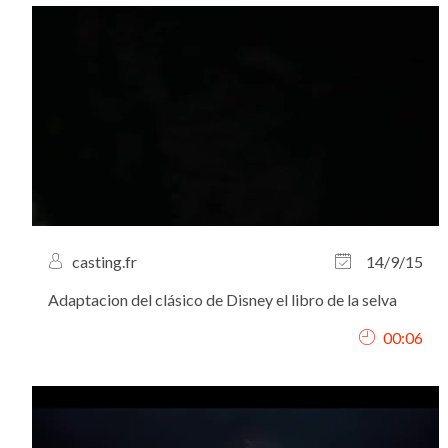
casting.fr
14/9/15
Adaptacion del clásico de Disney el libro de la selva
00:06