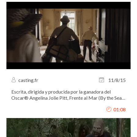
casting.fr
11/8/15
Escrita, dirigida y producida por la ganadora del
Oscar® Angelina Jolie Pitt, Frente al Mar (By the Sea)
es un dramático film estelarizado por Brad Pitt y
01:08
Angelina Jolie.