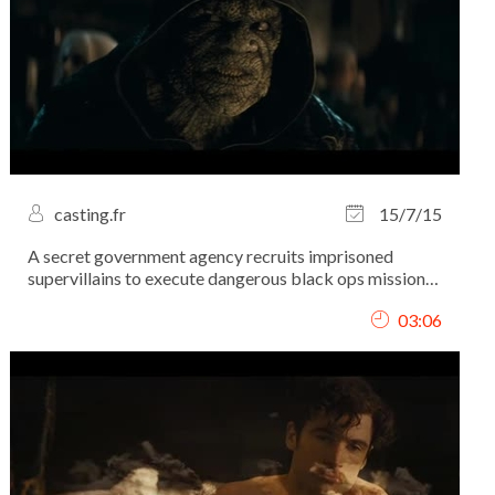
casting.fr
15/7/15
A secret government agency recruits imprisoned
supervillains to execute dangerous black ops missions
in exchange for clemency.
03:06