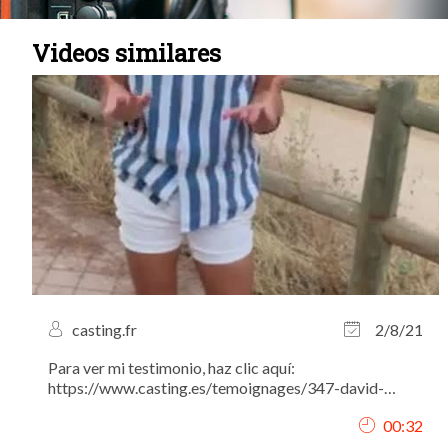
Videos similares
casting.fr
2/8/21
Para ver mi testimonio, haz clic aquí:
https://www.casting.es/temoignages/347-david-
marquez-actor-modelo-y-fotografo-nos-da-todos-
00:32
sus-consejos-para-tener-una-carrera-llena-de-exitos.