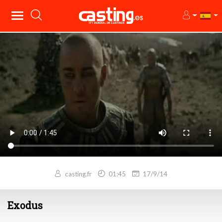
casting.fr
01:45
17/9/14
Exodus