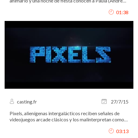
animarlo y una noche de fiesta conocen a Paula (Andrea
Duro), la hermana pequeña de Irene (Alexandra Jiménez),
01:38
un antiguo ligue de Hugo y la mujer de Pablo (Eduardo
Noriega)
casting.fr
27/7/15
Pixels, alienígenas intergalácticos reciben señales de
videojuegos arcade clásicos y los malinterpretan como
una declaración de guerra contra ellos, así que deciden
03:13
atacar la Tierra utilizando estos juegos como modelo
para sus múltiples ataques....