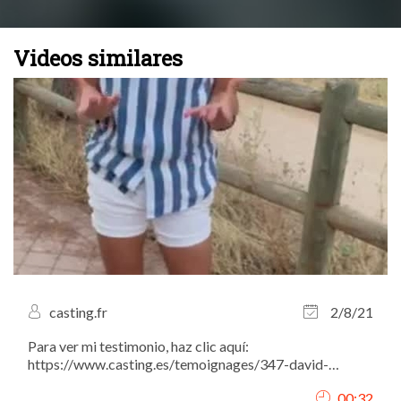
Videos similares
casting.fr
2/8/21
Para ver mi testimonio, haz clic aquí:
https://www.casting.es/temoignages/347-david-
marquez-actor-modelo-y-fotografo-nos-da-todos-sus-
00:32
consejos-para-tener-una-carrera-llena-de-exitos.