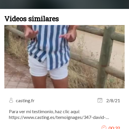
Videos similares
casting.fr
2/8/21
Para ver mi testimonio, haz clic aquí:
https://www.casting.es/temoignages/347-david-
marquez-actor-modelo-y-fotografo-nos-da-todos-sus-
00:32
consejos-para-tener-una-carrera-llena-de-exitos.