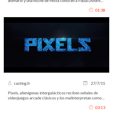
animarlo y una noche de fiesta conocen a Paula (Andrea
Duro), la hermana pequeña de Irene (Alexandra Jiménez),
01:38
un antiguo ligue de Hugo y la mujer de Pablo (Eduardo
Noriega)
casting.fr
27/7/15
Pixels, alienígenas intergalácticos reciben señales de
videojuegos arcade clásicos y los malinterpretan como
una declaración de guerra contra ellos, así que deciden
03:13
atacar la Tierra utilizando estos juegos como modelo
para sus múltiples ataques....