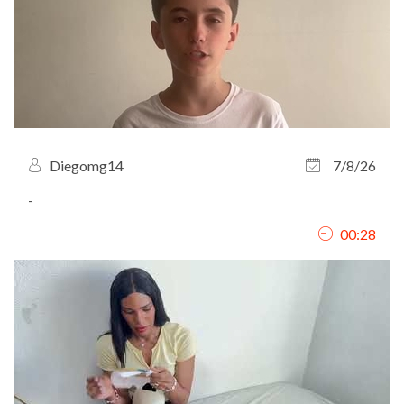
Diegomg14
7/8/26
-
00:28