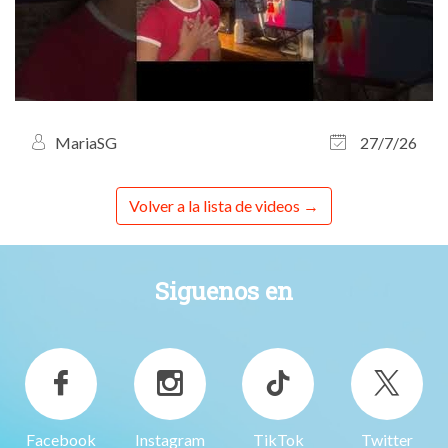
MariaSG
27/7/26
Volver a la lista de videos
Siguenos en
Facebook
Instagram
TikTok
Twitter