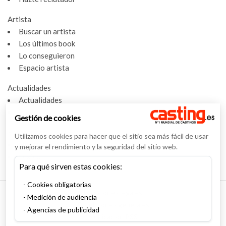
Artista
Buscar un artista
Los últimos book
Lo conseguieron
Espacio artista
Actualidades
Actualidades
Vídeos
Gestión de cookies
Entrevistas
Utilizamos cookies para hacer que el sitio sea más fácil de usar
Nuestras entrevistas
y mejorar el rendimiento y la seguridad del sitio web.
Léxico
Para qué sirven estas cookies:
Cookies obligatorias
Menciones legales
Medición de audiencia
Condiciones generales
Agencias de publicidad
Sindicación RSS