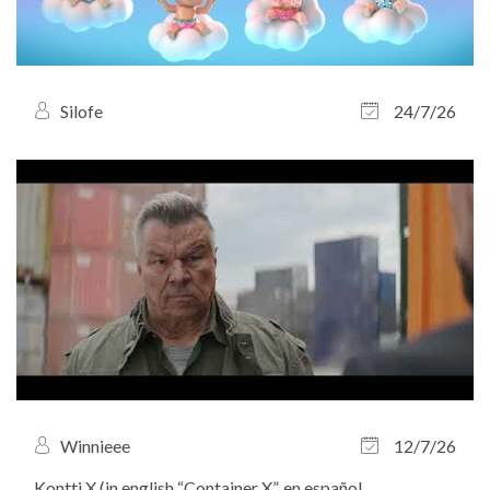
Silofe
24/7/26
Winnieee
12/7/26
Kontti X (in english “Container X”, en español