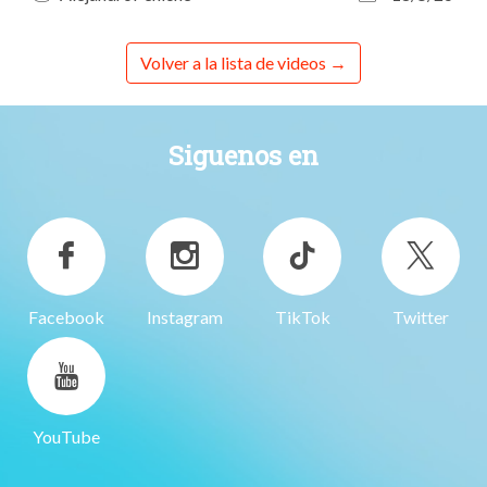
Volver a la lista de videos
Siguenos en
Facebook
Instagram
TikTok
Twitter
YouTube