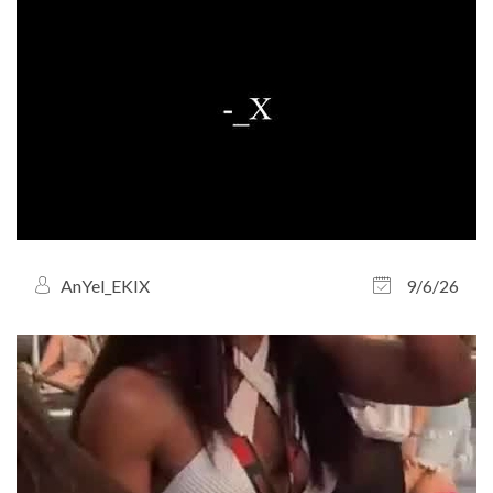
AnYel_EKIX
9/6/26