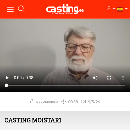
pacojaenesp
00:38
9/5/26
CASTING MOISTAR1