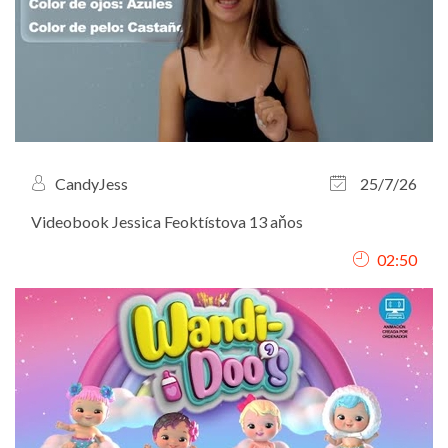
CandyJess
25/7/26
Videobook Jessica Feoktístova 13 aňos
02:50