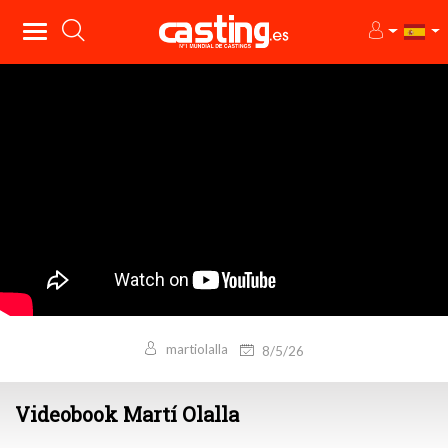
martiolalla
8/5/26
Videobook Martí Olalla