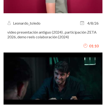
Leonardo_toledo
4/8/26
video presentación antiguo (2024) , participación ZETA
2026, demo reels colaboración (2024)
01:10