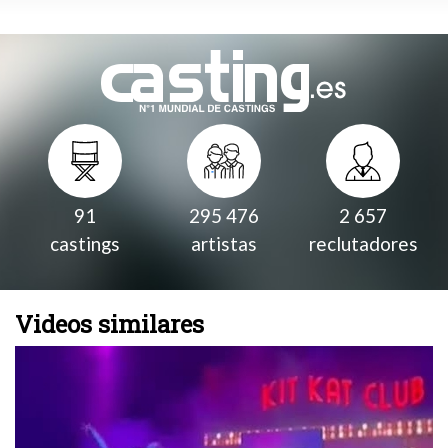
91
295 476
2 657
castings
artistas
reclutadores
Videos similares