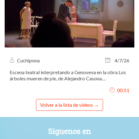
Cuchipona
4/7/26
Escena teatral interpretando a Genoveva en la obra Los
árboles mueren de pie, de Alejandro Casona.
Representación realizada con la Escuela de Teatro La
00:51
Lavandería en los Teatros Luchana (Madrid), bajo la
dirección de Juanjo “Ruinas Planchuelo”.
Volver a la lista de videos
Siguenos en