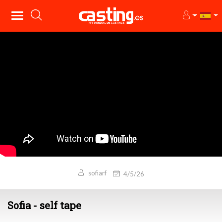
sofiarf
4/5/26
Sofia - self tape