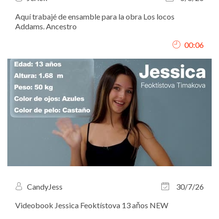
Aquí trabajé de ensamble para la obra Los locos
Addams. Ancestro
00:06
CandyJess
30/7/26
Videobook Jessica Feoktístova 13 aňos NEW