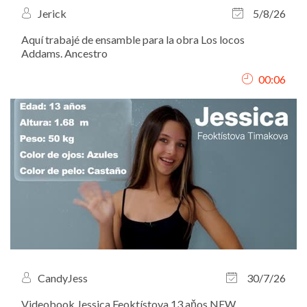
Jerick
5/8/26
Aquí trabajé de ensamble para la obra Los locos
Addams. Ancestro
00:06
CandyJess
30/7/26
Videobook Jessica Feoktístova 13 aňos NEW