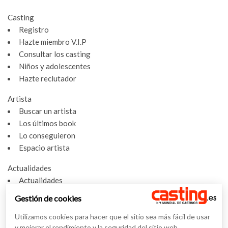
Casting
Registro
Hazte miembro V.I.P
Consultar los casting
Niños y adolescentes
Hazte reclutador
Artista
Buscar un artista
Los últimos book
Lo conseguieron
Espacio artista
Actualidades
Actualidades
Vídeos
Gestión de cookies
Entrevistas
Utilizamos cookies para hacer que el sitio sea más fácil de usar
Nuestras entrevistas
y mejorar el rendimiento y la seguridad del sitio web.