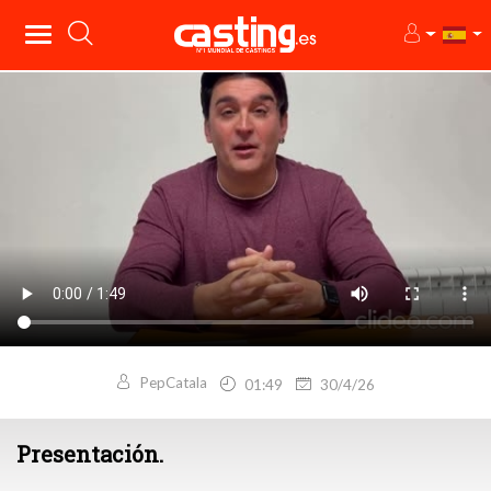
PepCatala
01:49
30/4/26
Presentación.