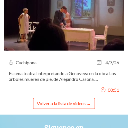
Cuchipona
4/7/26
Escena teatral interpretando a Genoveva en la obra Los
árboles mueren de pie, de Alejandro Casona.
Representación realizada con la Escuela de Teatro La
00:51
Lavandería en los Teatros Luchana (Madrid), bajo la
dirección de Juanjo “Ruinas Planchuelo”.
Volver a la lista de videos
Siguenos en