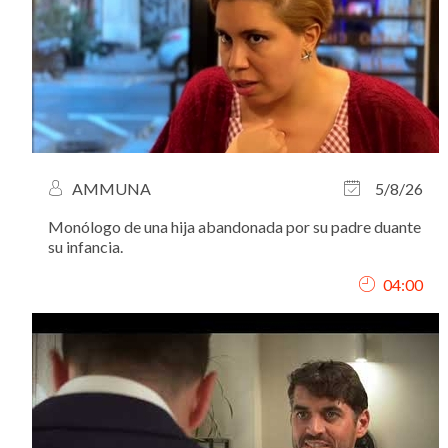
AMMUNA
5/8/26
Monólogo de una hija abandonada por su padre duante
su infancia.
04:00