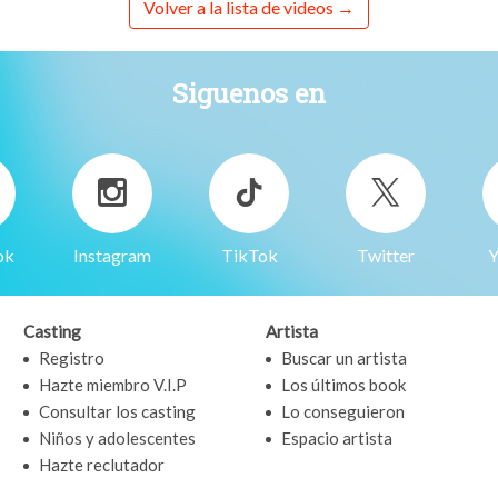
Volver a la lista de videos
Siguenos en
ok
Instagram
TikTok
Twitter
Y
Casting
Artista
Registro
Buscar un artista
Hazte miembro V.I.P
Los últimos book
Consultar los casting
Lo conseguieron
Niños y adolescentes
Espacio artista
Hazte reclutador