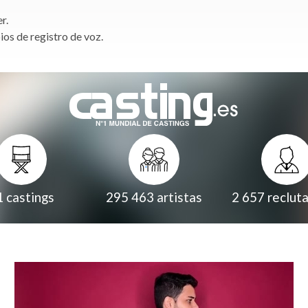
r.
os de registro de voz.
1
castings
295 463
artistas
2 657
reclut