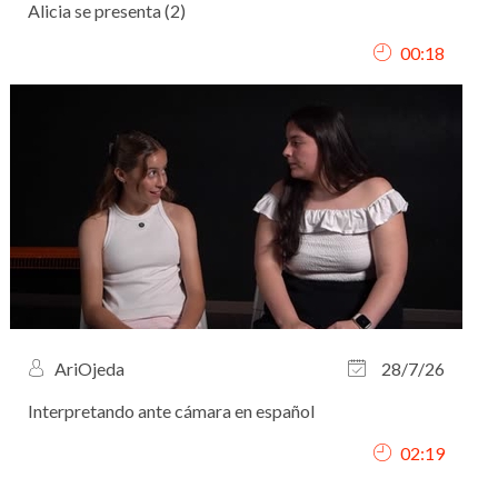
Alicia se presenta (2)
00:18
AriOjeda
28/7/26
Interpretando ante cámara en español
02:19