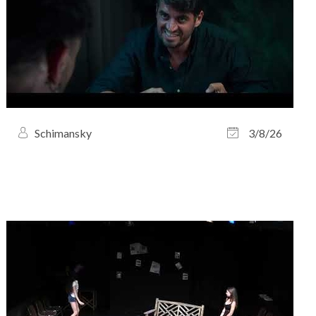
Schimansky
3/8/26