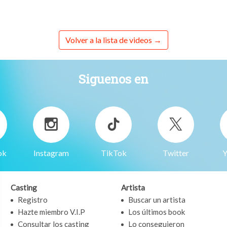
Volver a la lista de videos
Siguenos en
ok
Instagram
TikTok
Twitter
Y
Casting
Artista
Registro
Buscar un artista
Hazte miembro V.I.P
Los últimos book
Consultar los casting
Lo conseguieron