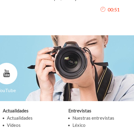
Representación realizada con la Escuela de Teatro La
00:51
Lavandería en los Teatros Luchana (Madrid), bajo la
dirección de Juanjo “Ruinas Planchuelo”.
ouTube
Actualidades
Entrevistas
Actualidades
Nuestras entrevistas
Vídeos
Léxico