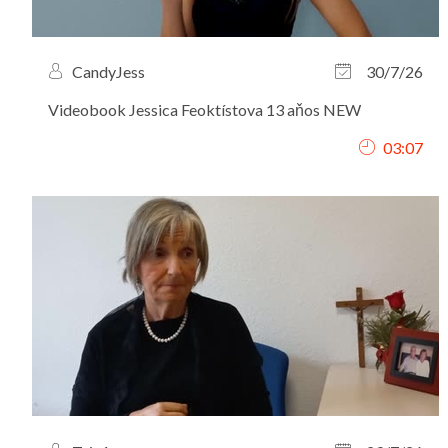
CandyJess
30/7/26
Videobook Jessica Feoktístova 13 aňos NEW
03:07