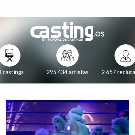
1
castings
295 434
artistas
2 657
reclut