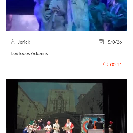
Jerick
5/8/26
Los locos Addams
00:11