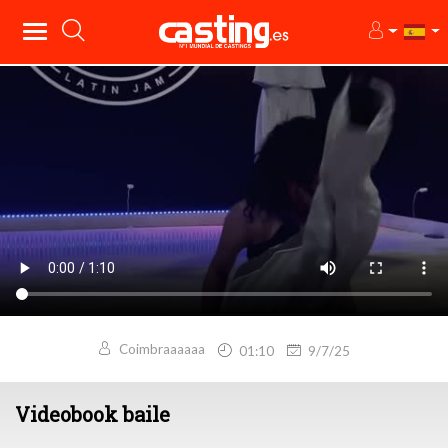
Coimbraaaaaa
01:10
9/7/25
Videobook baile