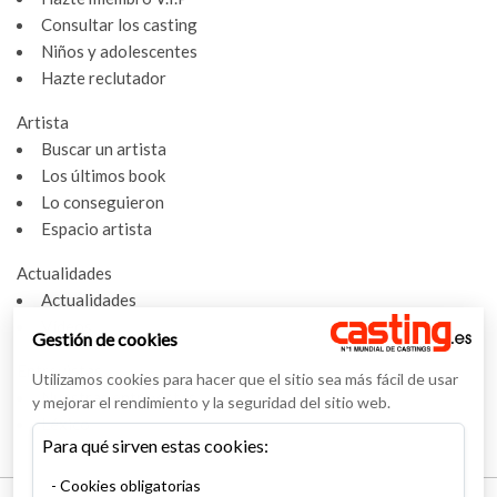
Consultar los casting
Niños y adolescentes
Hazte reclutador
Artista
Buscar un artista
Los últimos book
Lo conseguieron
Espacio artista
Actualidades
Actualidades
Vídeos
Gestión de cookies
Entrevistas
Utilizamos cookies para hacer que el sitio sea más fácil de usar
Nuestras entrevistas
y mejorar el rendimiento y la seguridad del sitio web.
Léxico
Para qué sirven estas cookies:
Cookies obligatorias