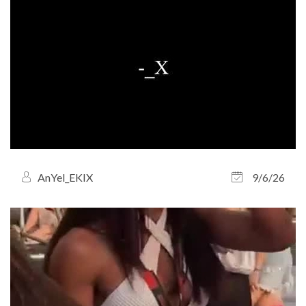
AnYel_EKIX
9/6/26