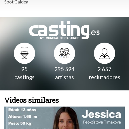
Spot Caldea
95
295 594
2 657
castings
artistas
reclutadores
Videos similares