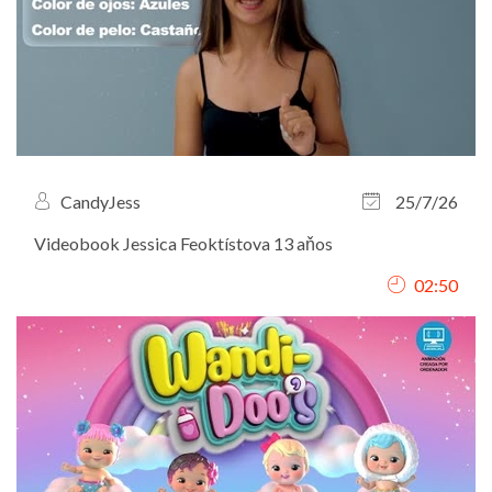
CandyJess
25/7/26
Videobook Jessica Feoktístova 13 aňos
02:50