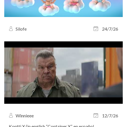
Silofe
24/7/26
Winnieee
12/7/26
Kontti X (in english “Container X”, en español