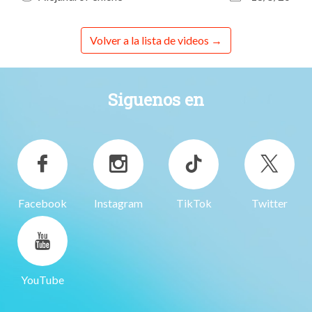
Volver a la lista de videos
Siguenos en
Facebook
Instagram
TikTok
Twitter
YouTube