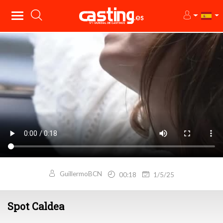
GuillermoBCN
00:18
1/5/25
Spot Caldea