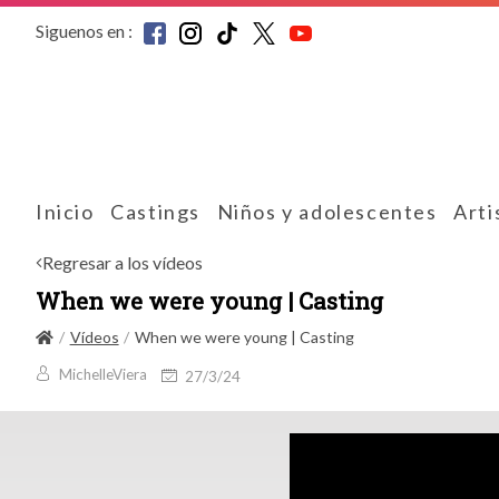
Siguenos en :
Inicio
Castings
Niños y adolescentes
Arti
Regresar a los vídeos
When we were young | Casting
Vídeos
When we were young | Casting
MichelleViera
27/3/24