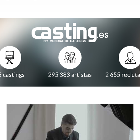
5
castings
295 383
artistas
2 655
reclut