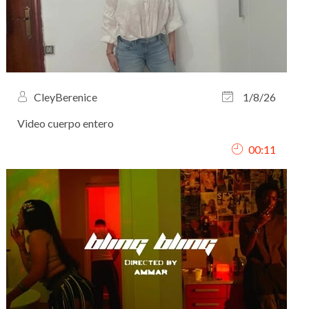
CleyBerenice
1/8/26
Video cuerpo entero
00:11