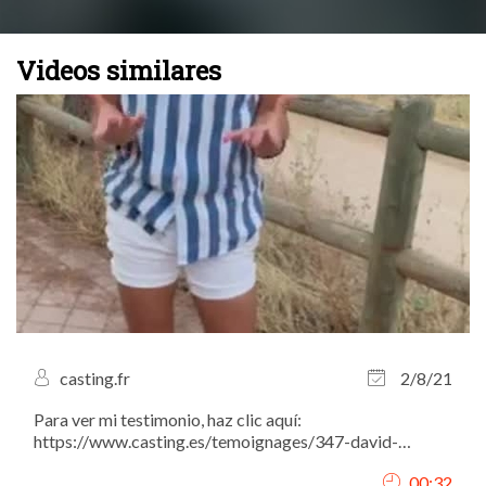
Videos similares
casting.fr
2/8/21
Para ver mi testimonio, haz clic aquí:
https://www.casting.es/temoignages/347-david-
marquez-actor-modelo-y-fotografo-nos-da-todos-sus-
00:32
consejos-para-tener-una-carrera-llena-de-exitos.