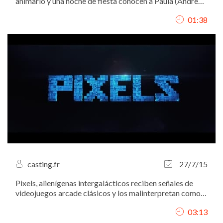
animarlo y una noche de fiesta conocen a Paula (Andrea
Duro), la hermana pequeña de Irene (Alexandra Jiménez),
01:38
un antiguo ligue de Hugo y la mujer de Pablo (Eduardo
Noriega)
casting.fr
27/7/15
Pixels, alienígenas intergalácticos reciben señales de
videojuegos arcade clásicos y los malinterpretan como
una declaración de guerra contra ellos, así que deciden
03:13
atacar la Tierra utilizando estos juegos como modelo
para sus múltiples ataques....