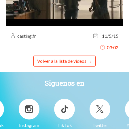
casting.fr
11/5/15
03:02
Volver a la lista de videos
Siguenos en
ok
Instagram
TikTok
Twitter
Y