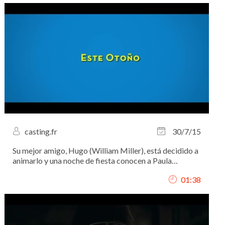
casting.fr
30/7/15
Su mejor amigo, Hugo (William Miller), está decidido a
animarlo y una noche de fiesta conocen a Paula
(Andrea Duro), la hermana pequeña de Irene
01:38
(Alexandra Jiménez), un antiguo ligue de Hugo y la
mujer de Pablo (Eduardo Noriega)