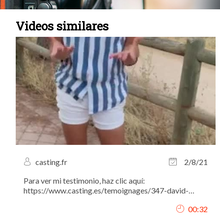
Videos similares
casting.fr
2/8/21
Para ver mi testimonio, haz clic aquí:
https://www.casting.es/temoignages/347-david-
marquez-actor-modelo-y-fotografo-nos-da-todos-
00:32
sus-consejos-para-tener-una-carrera-llena-de-exitos.