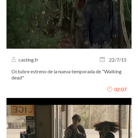
casting.fr
22/7/15
Octubre estreno de la nueva temporada de "Walking
dead"
02:07