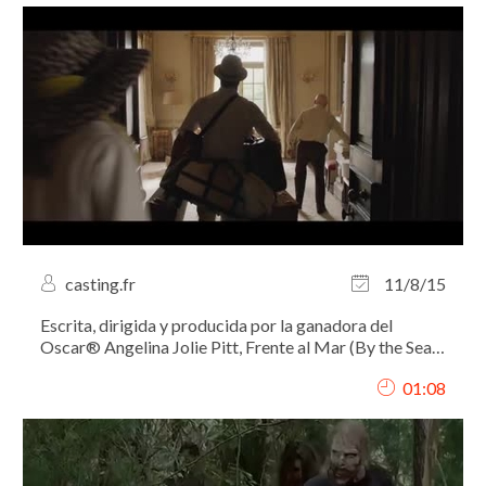
casting.fr
11/8/15
Escrita, dirigida y producida por la ganadora del
Oscar® Angelina Jolie Pitt, Frente al Mar (By the Sea)
es un dramático film estelarizado por Brad Pitt y
01:08
Angelina Jolie.