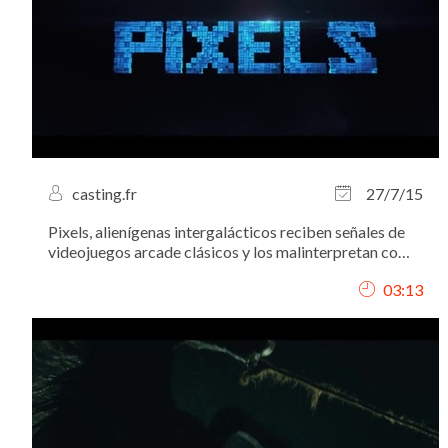
casting.fr
27/7/15
Pixels, alienígenas intergalácticos reciben señales de
videojuegos arcade clásicos y los malinterpretan como
una declaración de guerra contra ellos, así que deciden
03:13
atacar la Tierra utilizando estos juegos como modelo
para sus múltiples ataques....