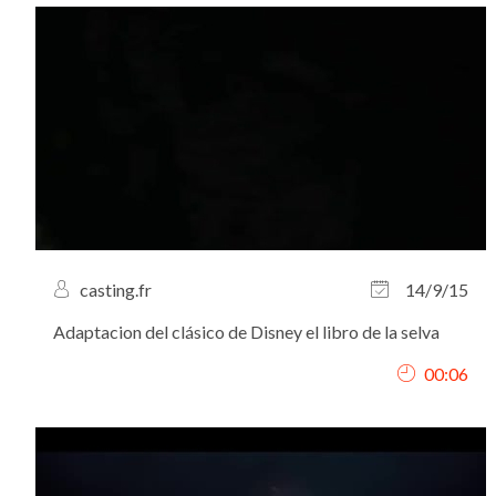
casting.fr
14/9/15
Adaptacion del clásico de Disney el libro de la selva
00:06