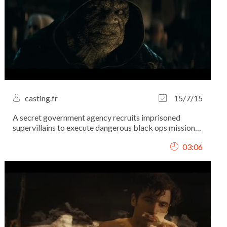
casting.fr
15/7/15
A secret government agency recruits imprisoned
supervillains to execute dangerous black ops missions
in exchange for clemency.
03:06