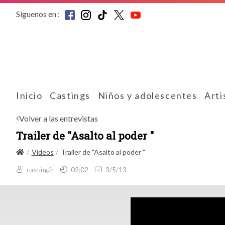
Siguenos en :
Inicio
Castings
Niños y adolescentes
Arti
Volver a las entrevistas
Trailer de "Asalto al poder "
Vídeos
Trailer de "Asalto al poder "
casting.fr
02:02
3/5/13