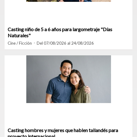
Casting niño de 5 a 6 años para largometraje "Días
Naturales"
Cine / Ficción
Del 07/08/2026 al 24/08/2026
Casting hombres y mujeres que hablen tailandés para
proyecto internacional