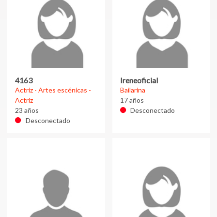
4163
Ireneoficial
Actriz - Artes escénicas -
Bailarina
Actriz
17 años
23 años
Desconectado
Desconectado