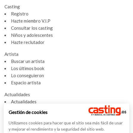
Casting
Registro
Hazte miembro V.I.P
Consultar los casting
Niños y adolescentes
Hazte reclutador
Artista
Buscar un artista
Los últimos book
Lo conseguieron
Espacio artista
Actualidades
Actualidades
Vídeos
Gestión de cookies
Entrevistas
Utilizamos cookies para hacer que el sitio sea más fácil de usar
Nuestras entrevistas
y mejorar el rendimiento y la seguridad del sitio web.