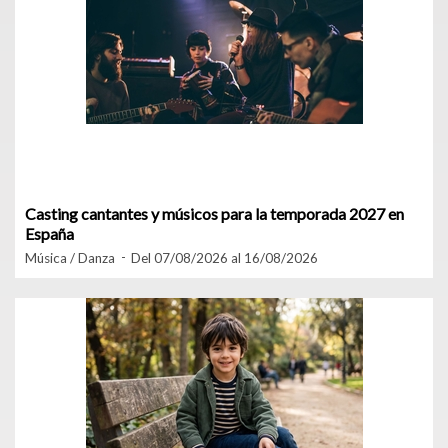
Casting cantantes y músicos para la temporada 2027 en
España
Música / Danza
Del 07/08/2026 al 16/08/2026