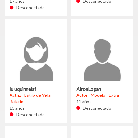
17 años
Desconectado
Desconectado
luluquinnelaf
AironLogan
Actriz - Estilo de Vida -
Actor - Modelo - Extra
Bailarín
11 años
13 años
Desconectado
Desconectado