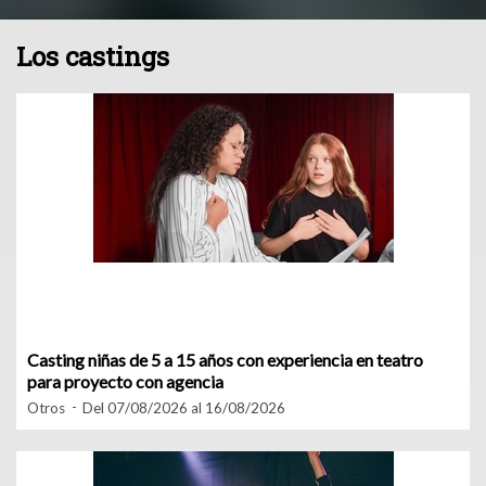
Los castings
Casting niñas de 5 a 15 años con experiencia en teatro
para proyecto con agencia
Otros
Del 07/08/2026 al 16/08/2026