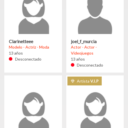
Clarinetteee
joel_f_murcia
Modelo - Actriz - Moda
Actor - Actor -
13 años
Videojuegos
Desconectado
13 años
Desconectado
Artista
V.I.P