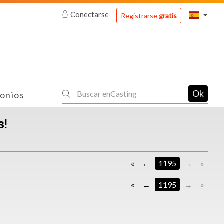
Conectarse
Registrarse
gratis
Ok
onios
s!
«
1195
»
«
1195
»