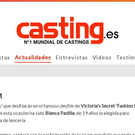
stas
Actualidades
Entrevistas
Vídeos
Testim
t
 que desfilarán en el famoso desfile de
Victoria's Secret 'Fashion
En esta ocasión ha sido
Blanca Padilla
, de 19 años la elegida para
 de lencería.
iembre, contará con la participación de la joven española que todo 