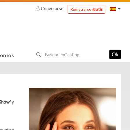
Conectarse
Registrarse
gratis
Ok
onios
 Show'
y
apunta a