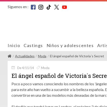
Siguenos en :
Inicio
Castings
Niños y adolescentes
Arti
Actualidades
Moda
El ángel español de Victoria´s Secret
De 4/11/14
Moda
El ángel español de Victoria´s Secre
Poco a poco vamos conociendo los nombres de los 'ángeles'
para este año han vuelto a sucumbir a la belleza española. 
convertirse en una de las modelos más deseadas de la marca
El desfile que tendrá lugar en Londres, el próximo 2 de dic